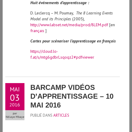
Huit événements d’apprentissage :
D. Leclercq – M. Poumay,
The 8 Learning Events
Model and its Principles
(2005),
http://www.labset.net/media/prod/8LEM.pdf
[en
français
]
Cartes pour scénariser l’apprentissage en français
https://cloud.lo-
f.at/s/mtg6gdbrLsqoqz2#pdfviewer
BARCAMP VIDÉOS
MAI
03
D’APPRENTISSAGE – 10
MAI 2016
2016
par
PUBLIÉ DANS
ARTICLES
Ndiaye Mbaye