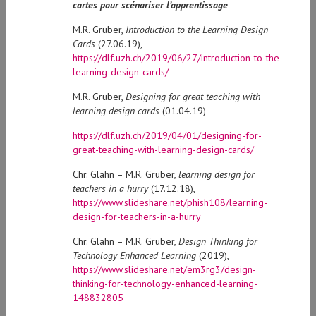
cartes pour scénariser l’apprentissage
M.R. Gruber,
Introduction to the Learning Design
Cards
(27.06.19),
https://dlf.uzh.ch/2019/06/27/introduction-to-the-
learning-design-cards/
M.R. Gruber,
Designing for great teaching with
learning design cards
(01.04.19)
https://dlf.uzh.ch/2019/04/01/designing-for-
great-teaching-with-learning-design-cards/
Chr. Glahn – M.R. Gruber,
learning design for
teachers in a hurry
(17.12.18),
https://www.slideshare.net/phish108/learning-
design-for-teachers-in-a-hurry
Chr. Glahn – M.R. Gruber,
Design Thinking for
Technology Enhanced Learning
(2019),
https://www.slideshare.net/em3rg3/design-
thinking-for-technology-enhanced-learning-
148832805