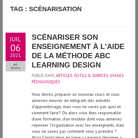
GUIDE D'UTILISATION DE L'INTELLIGENCE ARTIFICIELLE
TAG : SCÉNARISATION
GÉNÉRATIVE À L'UNIVERSITÉ DE GENÈVE
SCÉNARISER SON
JUIL
06
ENSEIGNEMENT À L’AIDE
DE LA MÉTHODE ABC
2021
LEARNING DESIGN
par
Scherly
PUBLIÉ DANS
ARTICLES
,
OUTILS & SERVICES
,
USAGES
PÉDAGOGIQUES
Vous devez préparer un nouveau cours et vous
aimeriez innover en intégrant des activités
d’apprentissage, mais vous ne savez pas quoi et
comment faire? Ou alors vous êtes responsable
d’une formation, d’un module dont vous aimeriez
repenser l’organisation avec les enseignants, mais
vous ne savez pas comment vous y prendre ?
Alors l’application en ligne « Learning designer »