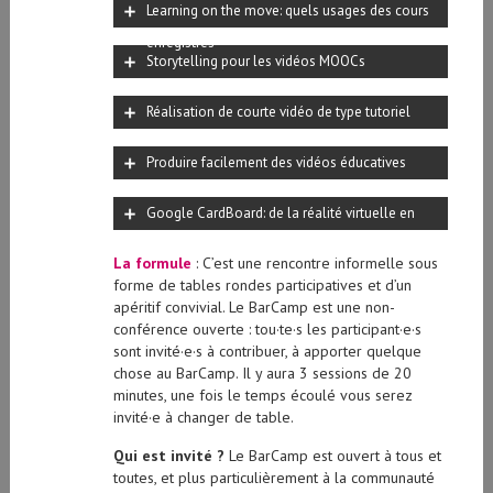
Learning on the move: quels usages des cours
enregistrés
Storytelling pour les vidéos MOOCs
Réalisation de courte vidéo de type tutoriel
Produire facilement des vidéos éducatives
Google CardBoard: de la réalité virtuelle en
carton
La formule
: C’est une rencontre informelle sous
forme de tables rondes participatives et d’un
apéritif convivial. Le BarCamp est une non-
conférence ouverte : tou·te·s les participant·e·s
sont invité·e·s à contribuer, à apporter quelque
chose au BarCamp. Il y aura 3 sessions de 20
minutes, une fois le temps écoulé vous serez
invité·e à changer de table.
Qui est invité ?
Le BarCamp est ouvert à tous et
toutes, et plus particulièrement à la communauté