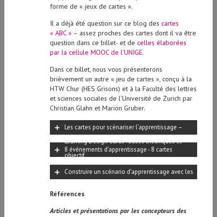
forme de « jeux de cartes ».
Il a déjà été question sur ce blog des
cartes
« ABC »
– assez proches des cartes dont il va être
question dans ce billet- et de
celles élaborées
par la cellule MOOC de l’UNIGE
.
Dans ce billet, nous vous présenterons
brièvement un autre « jeu de cartes », conçu à la
HTW Chur (HES Grisons) et à la Faculté des lettres
et sciences sociales de l’Université de Zurich par
Christian Glahn et Marion Gruber.
Les cartes pour scénariser l’apprentissage –
Learning Design Cards : bases théoriques et
8 événements d’apprentissage - 8 cartes
objectif
Construire un scénario d’apprentissage avec les
« Learning design cards »
Références
Articles et présentations par les concepteurs des