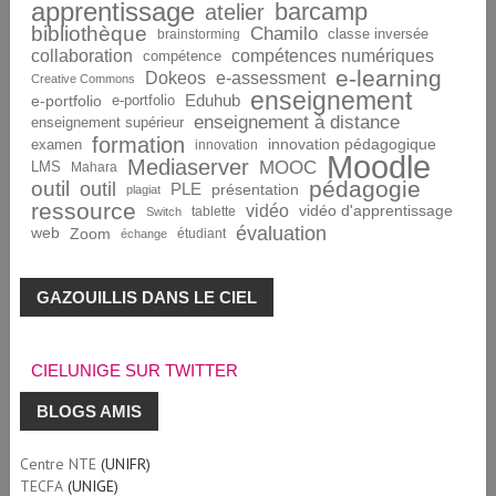
apprentissage
barcamp
atelier
bibliothèque
Chamilo
brainstorming
classe inversée
collaboration
compétences numériques
compétence
e-learning
Dokeos
e-assessment
Creative Commons
enseignement
Eduhub
e-portfolio
e-portfolio
enseignement à distance
enseignement supérieur
formation
innovation pédagogique
examen
innovation
Moodle
Mediaserver
MOOC
LMS
Mahara
pédagogie
outil
outil
PLE
présentation
plagiat
ressource
vidéo
vidéo d'apprentissage
tablette
Switch
évaluation
web
Zoom
étudiant
échange
GAZOUILLIS DANS LE CIEL
CIELUNIGE SUR TWITTER
BLOGS AMIS
Centre NTE
(UNIFR)
TECFA
(UNIGE)