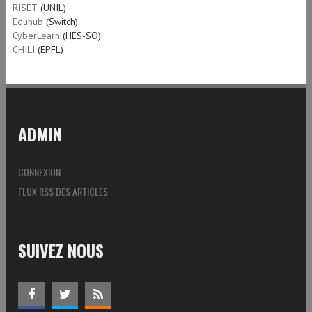
RISET
(UNIL)
Eduhub
(Switch)
CyberLearn
(HES-SO)
CHILI
(EPFL)
ADMIN
CONNEXION
FLUX RSS DES ARTICLES
SUIVEZ NOUS