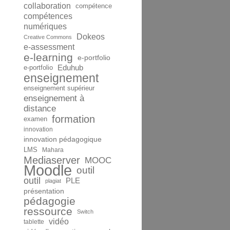
collaboration
compétence
compétences
numériques
Dokeos
Creative Commons
e-assessment
e-learning
e-portfolio
Eduhub
e-portfolio
enseignement
enseignement supérieur
enseignement à
distance
formation
examen
innovation
innovation pédagogique
LMS
Mahara
Mediaserver
MOOC
Moodle
outil
outil
PLE
plagiat
présentation
pédagogie
ressource
Switch
vidéo
tablette