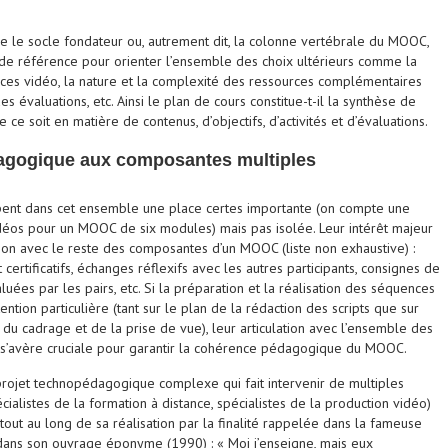
tue le socle fondateur ou, autrement dit, la colonne vertébrale du MOOC,
nt de référence pour orienter l’ensemble des choix ultérieurs comme la
ces vidéo, la nature et la complexité des ressources complémentaires
s évaluations, etc. Ainsi le plan de cours constitue-t-il la synthèse de
 ce soit en matière de contenus, d’objectifs, d’activités et d’évaluations.
dagogique aux composantes multiples
pent dans cet ensemble une place certes importante (on compte une
éos pour un MOOC de six modules) mais pas isolée. Leur intérêt majeur
tion avec le reste des composantes d’un MOOC (liste non exhaustive) :
t certificatifs, échanges réflexifs avec les autres participants, consignes de
luées par les pairs, etc. Si la préparation et la réalisation des séquences
tion particulière (tant sur le plan de la rédaction des scripts que sur
 du cadrage et de la prise de vue), leur articulation avec l’ensemble des
e s’avère cruciale pour garantir la cohérence pédagogique du MOOC.
n projet technopédagogique complexe qui fait intervenir de multiples
cialistes de la formation à distance, spécialistes de la production vidéo)
 tout au long de sa réalisation par la finalité rappelée dans la fameuse
dans son ouvrage éponyme (1990) : « Moi j’enseigne, mais eux