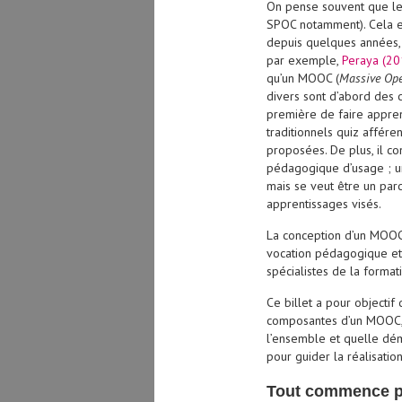
On pense souvent que les
SPOC notamment). Cela es
depuis quelques années, u
par exemple,
Peraya (20
qu’un MOOC (
Massive Ope
divers sont d’abord des co
première de faire appren
traditionnels quiz affére
proposées. De plus, il co
pédagogique d’usage ; un
mais se veut être un par
apprentissages visés.
La conception d’un MOOC
vocation pédagogique et
spécialistes de la format
Ce billet a pour objectif
composantes d’un MOOC, 
l’ensemble et quelle d
pour guider la réalisati
Tout commence pa