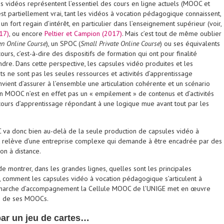
 vidéos représentent l’essentiel des cours en ligne actuels (MOOC et
t partiellement vrai, tant les vidéos à vocation pédagogique connaissent,
n fort regain d’intérêt, en particulier dans l’enseignement supérieur (voir,
17)
, ou encore
Peltier et Campion (2017)
. Mais c’est tout de même oublier
n Online Course
), un SPOC (
Small Private Online Course
) ou ses équivalents
urs, c’est-à-dire des dispositifs de formation qui ont pour finalité
dre. Dans cette perspective, les capsules vidéo produites et les
nts ne sont pas les seules ressources et activités d’apprentissage
nvient d’assurer à l’ensemble une articulation cohérente et un scénario
 MOOC n’est en effet pas un « empilement » de contenus et d’activités
cours d’apprentissage répondant à une logique mue avant tout par les
 va donc bien au-delà de la seule production de capsules vidéo à
 relève d’une entreprise complexe qui demande à être encadrée par des
ion à distance.
 de montrer, dans les grandes lignes, quelles sont les principales
comment les capsules vidéo à vocation pédagogique s’articulent à
émarche d’accompagnement la Cellule MOOC de l’UNIGE met en œuvre
on de ses MOOCs.
r un jeu de cartes…