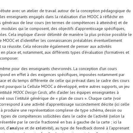
bute avec un atelier de travail autour de la conception pédagogique du
 les enseignants engagés dans la réalisation d’un MOOC à réfléchir en
fs généraux de leur cours (en termes de compétences à atteindre) et de
s modules qui le composent, des objectifs d’apprentissage spécifiques,
les. Cela implique d’avoir délimité de manière la plus précise possible le
le MOOC et d’identifier les connaissances préalables éventuellement
t sa réussite. Cela nécessite également de penser aux activités
 en place et, notamment, aux différents types d’évaluation (formatives et
e composer.
é, même pour des enseignants chevronnés. La conception d’un cours
répond en effet à des exigences spécifiques, imposées notamment par
pace et du temps différente de celle qui prévaut dans le cadre des cours
C’est pourquoi la Cellule MOOC a développé, entre autres supports, un jeu
ntitulé
MOOC Design Cards
, afin d’aider les équipes enseignantes à
né sous l’intitulé générique de « plan de cours ». Chaque carte (voir
) correspond à une activité d’apprentissage succinctement décrite (ici celle
 à produire une représentation complexe de type schéma, dessin ou
s types de compétences sollicitées dans le cadre de l’activité (selon la
sentée par le cercle fractionné en bas à gauche de la carte ; ici la
on, d’
an
alyse et de
cr
éativité), au type de feedback donné à l’apprenant