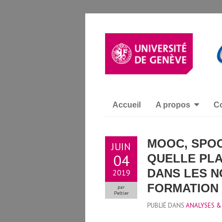
Accueil
A propos
Co
MOOC, SPOC
JUIN
04
QUELLE PLA
DANS LES N
2019
FORMATION 
par
Peltier
PUBLIÉ DANS
ANALYSES &