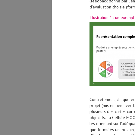
(feedback donné par l’ens
d’évaluation choisie (form
Illustration 1 : un exempl
Concrètement, chaque équi
projet (mis en lien avec
plusieurs des cartes corr
objectifs. La Cellule MOO
les orientant sur l’adéqu
que formulés (au besoin, 