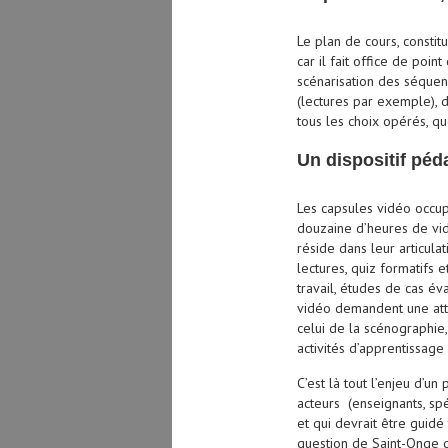
Le plan de cours, consti
car il fait office de poi
scénarisation des séquen
(lectures par exemple), de
tous les choix opérés, que
Un dispositif pé
Les capsules vidéo occu
douzaine d’heures de vid
réside dans leur articula
lectures, quiz formatifs e
travail, études de cas éva
vidéo demandent une atten
celui de la scénographie,
activités d’apprentissag
C’est là tout l’enjeu d’u
acteurs (enseignants, spé
et qui devrait être guidé
question de Saint-Onge 