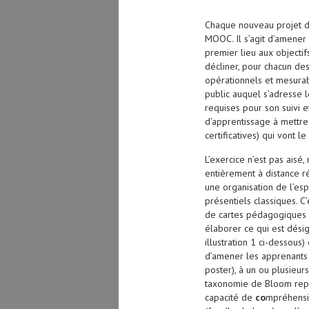
Chaque nouveau projet dé
MOOC. Il s’agit d’amener
premier lieu aux objecti
décliner, pour chacun de
opérationnels et mesurab
public auquel s’adresse 
requises pour son suivi e
d’apprentissage à mettre
certificatives) qui vont l
L’exercice n’est pas ais
entièrement à distance 
une organisation de l’es
présentiels classiques. 
de cartes pédagogiques i
élaborer ce qui est désig
illustration 1 ci-dessous
d’amener les apprenants
poster), à un ou plusieur
taxonomie de Bloom repré
capacité de
co
mpréhensi