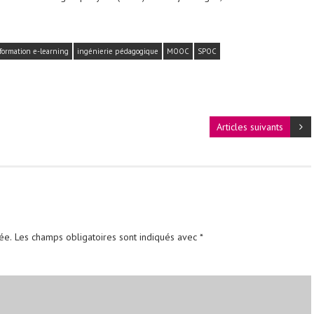
formation e-learning
ingénierie pédagogique
MOOC
SPOC
Articles suivants
ée.
Les champs obligatoires sont indiqués avec
*