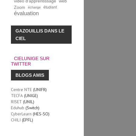
vidéo d'apprentissage
web
Zoom
étudiant
échange
évaluation
GAZOUILLIS DANS LE
CIEL
CIELUNIGE SUR
TWITTER
BLOGS AMIS
Centre NTE
(UNIFR)
TECFA
(UNIGE)
RISET
(UNIL)
Eduhub
(Switch)
CyberLearn
(HES-SO)
CHILI
(EPFL)