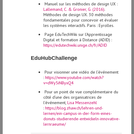
Lallemand, C. & Gronier, G. (2016)
.
Méthodes de design UX. 30 méthodes
fondamentales pour concevoir et évaluer
les systèmes interactifs. Paris : Eyrolles.
Page EduTechWiki sur l’Apprentissage
Digital et formation à Distance (ADID) :
https://edutechwiki.unige.ch/fr/ADID
EduHubChallenge
Pour visionner une vidéo de l’événement
:
https://www.youtube.com/watch?
v=dWy5iNByxQ4
Pour un point de vue complémentaire du
côté d’une des organisatrices de
l’événement,
Lisa Messenzehl
:
https://blog.zhaw.ch/lehren-und-
lernen/ein-campus-in-der-form-eines-
donuts-studierende-entwickeln-innovative-
lernraeume/