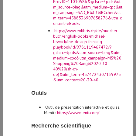
m_source=bing&utm_medium=cpc&ut
m_campaign=SAD_B%C3%BCcher&ut
m_term=4588536907658276&utm_c
ontent=eBooks
https://www.exlibris.ch/de/buecher-
buch/english-books/michael-
lewrick/the-design-thinking-
playbook/id/9781119467472/?
gclsrc=3p.ds&utm_source=bing&utm_
medium=cpc&utm_campaign=MS%20
Shopping%20Rang%2020-30-
40%20(sh-ch-
de)&utm_term=4574724307139975
&utm_content=20-30-40
Outils
Outil de présentation interactive et quizz,
Menti :
https://www.menti.com/
Recherche scientifique
Manuel sur les méthodes de design UX :