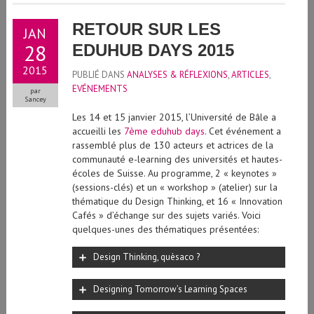
RETOUR SUR LES
JAN
28
EDUHUB DAYS 2015
2015
PUBLIÉ DANS
ANALYSES & RÉFLEXIONS
,
ARTICLES
,
EVÉNEMENTS
par
Sancey
Les 14 et 15 janvier 2015, l’Université de Bâle a
accueilli les
7ème eduhub days
. Cet événement a
rassemblé plus de 130 acteurs et actrices de la
communauté e-learning des universités et hautes-
écoles de Suisse. Au programme, 2 « keynotes »
(sessions-clés) et un « workshop » (atelier) sur la
thématique du Design Thinking, et 16 « Innovation
Cafés » d’échange sur des sujets variés. Voici
quelques-unes des thématiques présentées:
Design Thinking, quèsaco ?
Designing Tomorrow’s Learning Spaces
Production de vidéos: facile