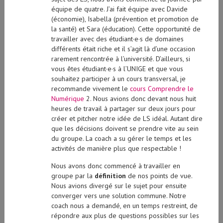
équipe de quatre. J’ai fait équipe avec Davide
(économie), Isabella (prévention et promotion de
la santé) et Sara (éducation). Cette opportunité de
travailler avec des étudiant·e·s de domaines
différents était riche et il s’agit là d’une occasion
rarement rencontrée à l’université. D’ailleurs, si
vous êtes étudiant·e·s à l’UNIGE et que vous
souhaitez participer à un cours transversal, je
recommande vivement le
cours Comprendre le
Numérique
2. Nous avions donc devant nous huit
heures de travail à partager sur deux jours pour
créer et pitcher notre idée de LS idéal. Autant dire
que les décisions doivent se prendre vite au sein
du groupe. La coach a su gérer le temps et les
activités de manière plus que respectable !
Nous avons donc commencé à travailler en
groupe par la
définition
de nos points de vue.
Nous avions divergé sur le sujet pour ensuite
converger vers une solution commune. Notre
coach nous a demandé, en un temps restreint, de
répondre aux plus de questions possibles sur les
«
Five Ws
». Chacun·e parlait à tour de rôle pour