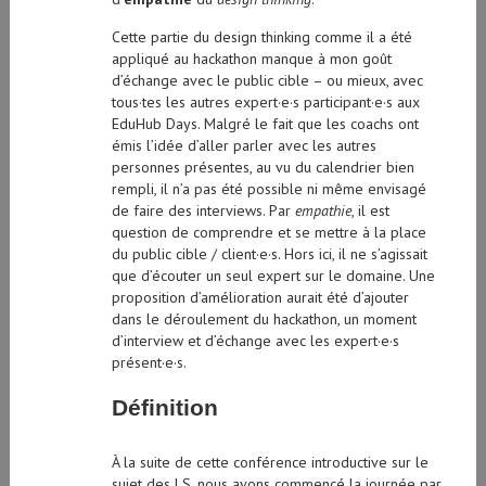
Cette partie du design thinking comme il a été
appliqué au hackathon manque à mon goût
d’échange avec le public cible – ou mieux, avec
tous·tes les autres expert·e·s participant·e·s aux
EduHub Days. Malgré le fait que les coachs ont
émis l’idée d’aller parler avec les autres
personnes présentes, au vu du calendrier bien
rempli, il n’a pas été possible ni même envisagé
de faire des interviews. Par
empathie
, il est
question de comprendre et se mettre à la place
du public cible / client·e·s. Hors ici, il ne s’agissait
que d’écouter un seul expert sur le domaine. Une
proposition d’amélioration aurait été d’ajouter
dans le déroulement du hackathon, un moment
d’interview et d’échange avec les expert·e·s
présent·e·s.
Définition
À la suite de cette conférence introductive sur le
sujet des LS, nous avons commencé la journée par