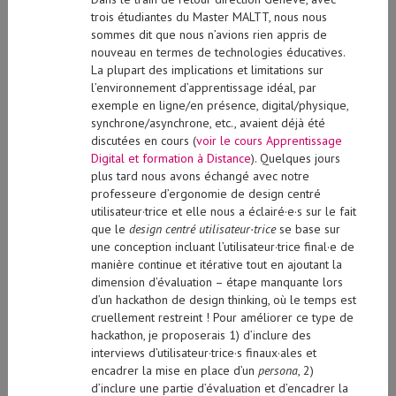
trois étudiantes du Master MALTT, nous nous
sommes dit que nous n’avions rien appris de
nouveau en termes de technologies éducatives.
La plupart des implications et limitations sur
l’environnement d’apprentissage idéal, par
exemple en ligne/en présence, digital/physique,
synchrone/asynchrone, etc., avaient déjà été
discutées en cours (
voir le cours Apprentissage
Digital et formation à Distance
). Quelques jours
plus tard nous avons échangé avec notre
professeure d’ergonomie de design centré
utilisateur·trice et elle nous a éclairé·e·s sur le fait
que le
design centré utilisateur·trice
se base sur
une conception incluant l’utilisateur·trice final·e de
manière continue et itérative tout en ajoutant la
dimension d’évaluation – étape manquante lors
d’un hackathon de design thinking, où le temps est
cruellement restreint ! Pour améliorer ce type de
hackathon, je proposerais 1) d’inclure des
interviews d’utilisateur·trice·s finaux·ales et
encadrer la mise en place d’un
persona
, 2)
d’inclure une partie d’évaluation et d’encadrer la
réalisation des propositions d’amélioration