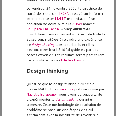
Le vendredi 24 novembre 2023, la directrice de
l’unité de recherche
TECFA
a relayé sur le forum
interne du master
MALTT
une invitation à un
hackathon de deux jours à la
ZHAW
nommé
EduSpace Challenge
: « Vingt étudiant·e·s
d’institutions d’enseignement supérieur de toute la
Suisse sont invité·e·s à rejoindre une expérience
de
design thinking
dans laquelle ils et elles
devront créer leur LS idéal guidé·e·s par des
coachs expert·e·s. Les résultats seront pitchés lors
de la conférence des
EduHub Days
.»
Design thinking
Qu’est-ce que le design thinking ? Au sein du
master MALTT, lors d’
un cours
pratique donné par
Nathalie Borgognon
, nous avons eu l’opportunité
d’expérimenter le
design thinking
durant un
semestre. Cette méthodologie de résolution de
problème se base sur cinq étapes clés qui
s’enchaînent, avec la possibilité de revenir sur
chacune d’entre elles de manière itérative. La