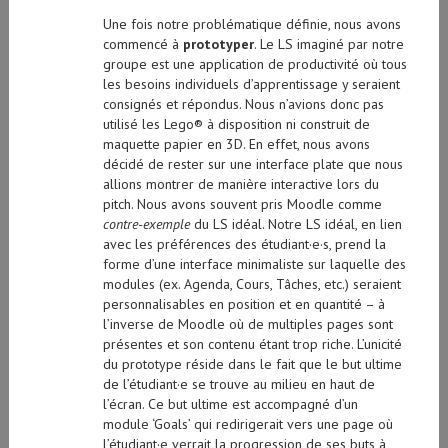
Une fois notre problématique définie, nous avons
commencé à
prototyper
. Le LS imaginé par notre
groupe est une application de productivité où tous
les besoins individuels d’apprentissage y seraient
consignés et répondus. Nous n’avions donc pas
utilisé les Lego® à disposition ni construit de
maquette papier en 3D. En effet, nous avons
décidé de rester sur une interface plate que nous
allions montrer de manière interactive lors du
pitch. Nous avons souvent pris Moodle comme
contre-exemple
du LS idéal. Notre LS idéal, en lien
avec les préférences des étudiant·e·s, prend la
forme d’une interface minimaliste sur laquelle des
modules (ex. Agenda, Cours, Tâches, etc.) seraient
personnalisables en position et en quantité – à
l’inverse de Moodle où de multiples pages sont
présentes et son contenu étant trop riche. L’unicité
du prototype réside dans le fait que le but ultime
de l’étudiant·e se trouve au milieu en haut de
l’écran. Ce but ultime est accompagné d’un
module ‘Goals’ qui redirigerait vers une page où
l’étudiant·e verrait la progression de ses buts à
court et moyen terme en fonction des cours