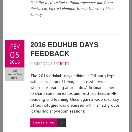
Benkacem, Pierre Lehmann, Bineta Ndiaye et Elsa
Sancey.
2016 EDUHUB DAYS
FÉV
05
FEEDBACK
2016
PUBLIÉ DANS
ARTICLES
par
Pierre-Yves
The 2016 eduhub-days edition in Fribourg kept
Burgi
with its tradition of being a successful event
wherein e-learning aficionados/aficionadas meet
to share common issues and best practices in HEI
teaching and learning. Once again a wide diversity
of technologies was discussed within small groups
(cafés and showroom sessions).
Lire la suite