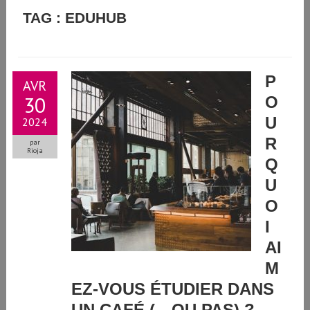
UNE PLATEFORME POUR TESTER ET AMÉLIORER VOS
TAG : EDUHUB
COMPÉTENCES NUMÉRIQUES À VOTRE RYTHME
P
AVR
30
O
U
2024
R
par
Rioja
Q
U
O
I
AI
M
EZ-VOUS ÉTUDIER DANS
UN CAFÉ (…OU PAS) ?