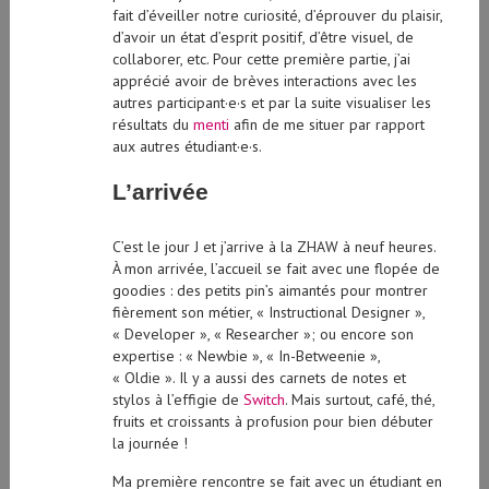
d’avoir un état d’esprit positif, d’être visuel, de
collaborer, etc. Pour cette première partie, j’ai
apprécié avoir de brèves interactions avec les
autres participant·e·s et par la suite visualiser les
résultats du
menti
afin de me situer par rapport
aux autres étudiant·e·s.
L’arrivée
C’est le jour J et j’arrive à la ZHAW à neuf heures.
À mon arrivée, l’accueil se fait avec une flopée de
goodies
: des petits pin’s aimantés pour montrer
fièrement son métier, « Instructional Designer »,
« Developer », « Researcher »; ou encore son
expertise : « Newbie », « In-Betweenie »,
« Oldie ». Il y a aussi des carnets de notes et
stylos à l’effigie de
Switch
. Mais surtout, café, thé,
fruits et croissants à profusion pour bien débuter
la journée !
Ma première rencontre se fait avec un étudiant en
informatique de Lugano en échange à l’ETH et