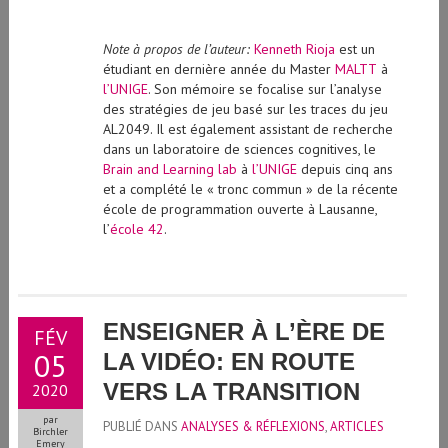
Note à propos de l’auteur:
Kenneth Rioja
est un
étudiant en dernière année du Master
MALTT
à
l’UNIGE
. Son mémoire se focalise sur l’analyse
des stratégies de jeu basé sur les traces du jeu
AL2049. Il est également assistant de recherche
dans un laboratoire de sciences cognitives, le
Brain and Learning lab
à
l’UNIGE
depuis cinq ans
et a complété le « tronc commun » de la récente
école de programmation ouverte à Lausanne,
l’
école 42
.
ENSEIGNER À L’ÈRE DE
FÉV
05
LA VIDÉO: EN ROUTE
VERS LA TRANSITION
2020
par
PUBLIÉ DANS
ANALYSES & RÉFLEXIONS
,
ARTICLES
Birchler
Emery