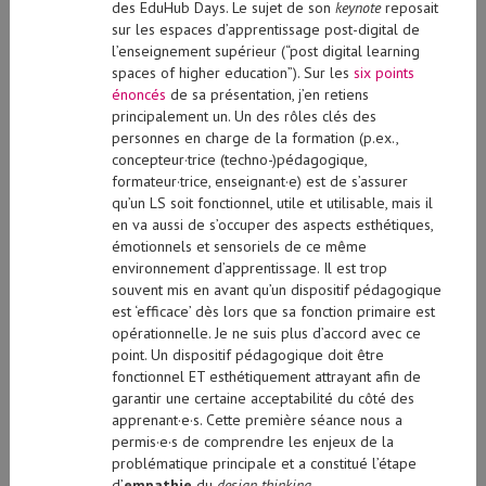
sur les espaces d’apprentissage post-digital de
l’enseignement supérieur (“post digital learning
spaces of higher education”). Sur les
six points
énoncés
de sa présentation, j’en retiens
principalement un. Un des rôles clés des
personnes en charge de la formation (p.ex.,
concepteur·trice (techno-)pédagogique,
formateur·trice, enseignant·e) est de s’assurer
qu’un LS soit fonctionnel, utile et utilisable, mais il
en va aussi de s’occuper des aspects esthétiques,
émotionnels et sensoriels de ce même
environnement d’apprentissage. Il est trop
souvent mis en avant qu’un dispositif pédagogique
est ‘efficace’ dès lors que sa fonction primaire est
opérationnelle. Je ne suis plus d’accord avec ce
point. Un dispositif pédagogique doit être
fonctionnel ET esthétiquement attrayant afin de
garantir une certaine acceptabilité du côté des
apprenant·e·s. Cette première séance nous a
permis·e·s de comprendre les enjeux de la
problématique principale et a constitué l’étape
d’
empathie
du
design thinking
.