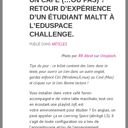
RETOUR D’EXPÉRIENCE
D’UN ÉTUDIANT MALTT À
L’EDUSPACE
CHALLENGE.
PUBLIÉ DANS
ARTICLES
Photo par
RR Abrot
sur
Unsplash
.
Tips du jour : ce billet contient des liens dans le
texte, pour ouvrir un lien dans un autre onglet,
gardez enfoncé Ctrl (Windows/Linux) ou Cmd (Mac)
et cliquez sur le lien. Bonne lecture !
Vous installer dans votre café favori
accompagné·e de votre latte macchiato, tout ceci
en écoutant une playlist
lofi
, est
votre environnement pour étudier ? En anglais, on
peut appeler ça un
Learning Space
(abrégé LS). Il
s’agit de toute configuration où a lieu de
l’apprentissage et/ou de l’enseignement.