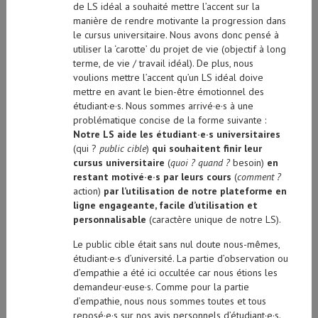
manière de rendre motivante la progression dans
le cursus universitaire. Nous avons donc pensé à
utiliser la ‘carotte’ du projet de vie (objectif à long
terme, de vie / travail idéal). De plus, nous
voulions mettre l’accent qu’un LS idéal doive
mettre en avant le bien-être émotionnel des
étudiant·e·s. Nous sommes arrivé·e·s à une
problématique concise de la forme suivante :
Notre LS aide les étudiant·e·s universitaires
(qui ?
public cible
)
qui souhaitent finir leur
cursus universitaire
(
quoi ? quand ?
besoin)
en
restant motivé·e·s par leurs cours
(
comment ?
action)
par l’utilisation de notre plateforme en
ligne engageante, facile d’utilisation et
personnalisable
(caractère unique de notre LS).
Le public cible était sans nul doute nous-mêmes,
étudiant·e·s d’université. La partie d’observation ou
d’empathie a été ici occultée car nous étions les
demandeur·euse·s. Comme pour la partie
d’empathie, nous nous sommes toutes et tous
reposé·e·s sur nos avis personnels d’étudiant·e·s.
Toutes les idées données avaient le risque d’être