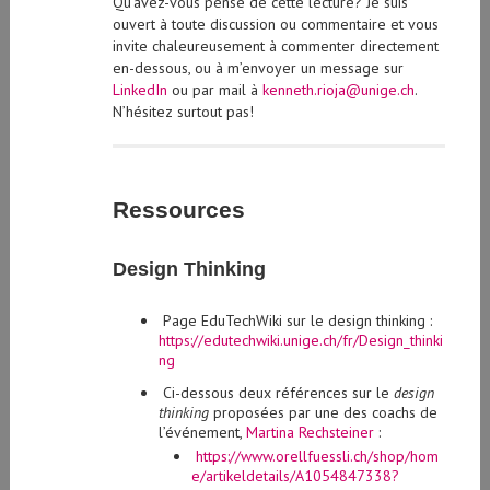
ouvert à toute discussion ou commentaire et vous
invite chaleureusement à commenter directement
en-dessous, ou à m’envoyer un message sur
LinkedIn
ou par mail à
kenneth.rioja@unige.ch
.
N’hésitez surtout pas!
Ressources
Design Thinking
Page EduTechWiki sur le design thinking :
https://edutechwiki.unige.ch/fr/Design_thinki
ng
Ci-dessous deux références sur le
design
thinking
proposées par une des coachs de
l’événement,
Martina Rechsteiner
:
https://www.orellfuessli.ch/shop/hom
e/artikeldetails/A1054847338?
ProvID=11010586&gclsrc=3p.ds&ut