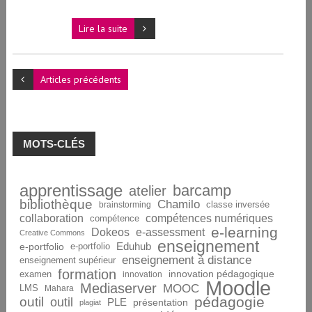
Lire la suite
Articles précédents
MOTS-CLÉS
apprentissage
barcamp
atelier
bibliothèque
Chamilo
brainstorming
classe inversée
collaboration
compétences numériques
compétence
e-learning
Dokeos
e-assessment
Creative Commons
enseignement
Eduhub
e-portfolio
e-portfolio
enseignement à distance
enseignement supérieur
formation
innovation pédagogique
examen
innovation
Moodle
Mediaserver
MOOC
LMS
Mahara
pédagogie
outil
outil
PLE
présentation
plagiat