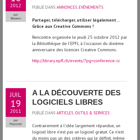
2012
PUBLIÉ DANS
ANNONCES
,
EVÉNEMENTS
par
Bessero
Partager, télécharger, utiliser légalement…
Grâce aux Creative Commons !
Rencontre organisée le jeudi 25 octobre 2012 par
la Bibliothèque de l’EPFL à l’occasion du dixième
anniversaire des licences Creative Commons.
http://library.epfl.ch/events/?pg=conference-cc
A LA DÉCOUVERTE DES
JUIL
19
LOGICIELS LIBRES
2011
PUBLIÉ DANS
ARTICLES
,
OUTILS & SERVICES
par
Moccozet
Contrairement à l’idée largement répandue, un
logiciel libre n’est pas un logiciel gratuit. Ce n’est
du moins pas un des critères qui le définit, même