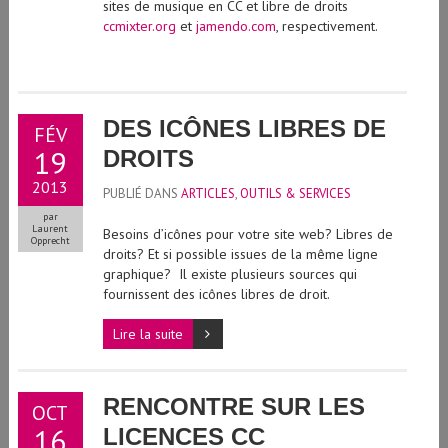
sites de musique en CC et libre de droits
ccmixter.org
et
jamendo.com
, respectivement.
DES ICÔNES LIBRES DE
FÉV
19
DROITS
2013
PUBLIÉ DANS
ARTICLES
,
OUTILS & SERVICES
par
Laurent
Besoins d’icônes pour votre site web? Libres de
Opprecht
droits? Et si possible issues de la même ligne
graphique? Il existe plusieurs sources qui
fournissent des icônes libres de droit.
Lire la suite
RENCONTRE SUR LES
OCT
16
LICENCES CC