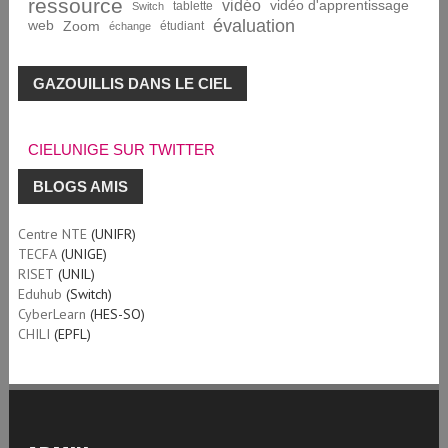
ressource
vidéo
vidéo d'apprentissage
tablette
Switch
évaluation
web
Zoom
étudiant
échange
GAZOUILLIS DANS LE CIEL
CIELUNIGE SUR TWITTER
BLOGS AMIS
Centre NTE
(UNIFR)
TECFA
(UNIGE)
RISET
(UNIL)
Eduhub
(Switch)
CyberLearn
(HES-SO)
CHILI
(EPFL)