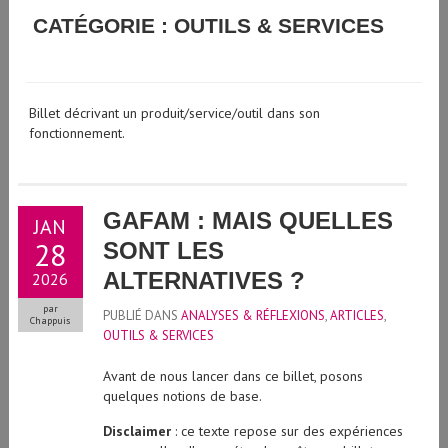
GUIDE D'UTILISATION DE L'INTELLIGENCE ARTIFICIELLE
CATÉGORIE : OUTILS & SERVICES
GÉNÉRATIVE À L'UNIVERSITÉ DE GENÈVE
Billet décrivant un produit/service/outil dans son
fonctionnement.
GAFAM : MAIS QUELLES
JAN
28
SONT LES
ALTERNATIVES ?
2026
par
PUBLIÉ DANS
ANALYSES & RÉFLEXIONS
,
ARTICLES
,
Chappuis
OUTILS & SERVICES
Avant de nous lancer dans ce billet, posons
quelques notions de base.
Disclaimer
: ce texte repose sur des expériences