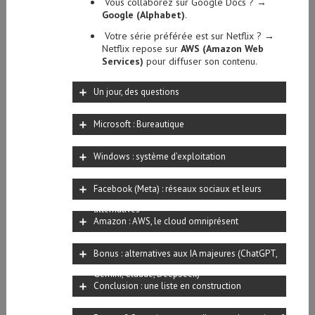
Vous collaborez sur Google Docs ? →
Google (Alphabet)
.
Votre série préférée est sur Netflix ? →
Netflix repose sur
AWS (Amazon Web
Services)
pour diffuser son contenu.
Un jour, des questions
Microsoft : Bureautique
Windows : système d’exploitation
Facebook (Meta) : réseaux sociaux et leurs
alternatives
Amazon : AWS, le cloud omniprésent
Bonus : alternatives aux IA majeures (ChatGPT,
Gemini, Claude, DeepSeek)
Conclusion : une liste en construction