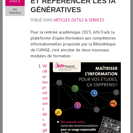
ET RÉFÉRENCER LES IA
2025
GÉNÉRATIVES
par
Mellifluo
PUBLIÉ DANS
ARTICLES
,
OUTILS & SERVICES
Pour la rentrée académique 2025, InfoTrack, la
plateforme d’(auto-)formation aux compétences
informationnelles proposée par la Bibliothèque
de l’UNIGE, s’est enrichie de deux nouveaux
modules de
formation :
Vé
rifi
er
les
pr
od
uct
ion
s
de
s
IA
gé