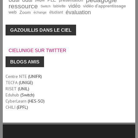
outil
présentation
plagiat
ressource
vidéo
vidéo d'apprentissage
tablette
Switch
évaluation
web
Zoom
étudiant
échange
GAZOUILLIS DANS LE CIEL
CIELUNIGE SUR TWITTER
BLOGS AMIS
Centre NTE
(UNIFR)
TECFA
(UNIGE)
RISET
(UNIL)
Eduhub
(Switch)
CyberLearn
(HES-SO)
CHILI
(EPFL)