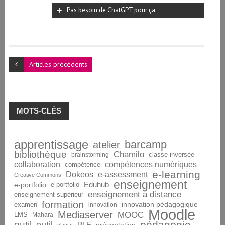
Pas besoin de ChatGPT pour ça
Articles précédents
MOTS-CLÉS
apprentissage
barcamp
atelier
bibliothèque
Chamilo
brainstorming
classe inversée
collaboration
compétences numériques
compétence
e-learning
Dokeos
e-assessment
Creative Commons
enseignement
Eduhub
e-portfolio
e-portfolio
enseignement à distance
enseignement supérieur
formation
innovation pédagogique
examen
innovation
Moodle
Mediaserver
MOOC
LMS
Mahara
pédagogie
outil
PLE