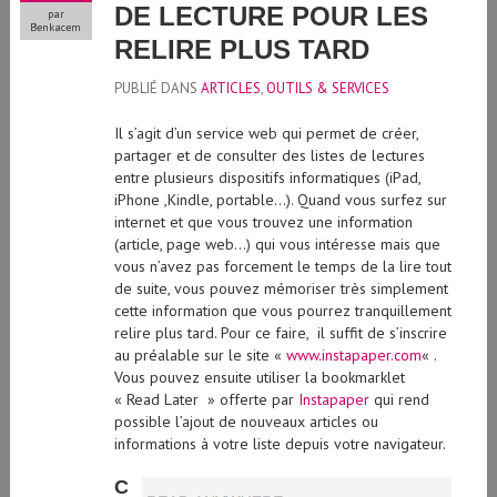
DE LECTURE POUR LES
par
Benkacem
RELIRE PLUS TARD
PUBLIÉ DANS
ARTICLES
,
OUTILS & SERVICES
Il s’agit d’un service web qui permet de créer,
partager et de consulter des listes de lectures
entre plusieurs dispositifs informatiques (iPad,
iPhone ,Kindle, portable…). Quand vous surfez sur
internet et que vous trouvez une information
(article, page web…) qui vous intéresse mais que
vous n’avez pas forcement le temps de la lire tout
de suite, vous pouvez mémoriser très simplement
cette information que vous pourrez tranquillement
relire plus tard. Pour ce faire, il suffit de s’inscrire
au préalable sur le site «
www.instapaper.com
« .
Vous pouvez ensuite utiliser la bookmarklet
« Read Later » offerte par
Instapaper
qui rend
possible l’ajout de nouveaux articles ou
informations à votre liste depuis votre navigateur.
C