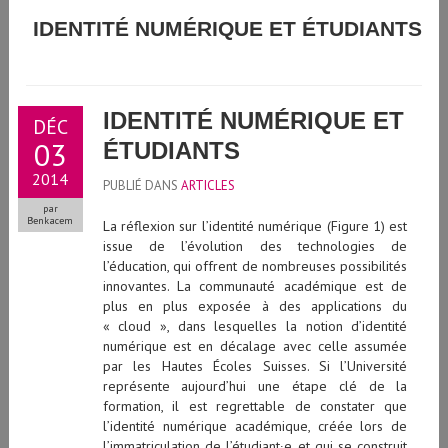
GUIDE D'UTILISATION DE L'INTELLIGEN
IDENTITÉ NUMÉRIQUE ET ÉTUDIANTS
S/TRICES
GÉNÉRATIVE À L'UNIVERSITÉ DE GENÈV
IDENTITÉ NUMÉRIQUE ET
DÉC
03
ÉTUDIANTS
2014
PUBLIÉ DANS
ARTICLES
par
Benkacem
La réflexion sur l’identité numérique (Figure 1) est
issue de l’évolution des technologies de
l’éducation, qui offrent de nombreuses possibilités
innovantes. La communauté académique est de
plus en plus exposée à des applications du
« cloud », dans lesquelles la notion d’identité
numérique est en décalage avec celle assumée
par les Hautes Écoles Suisses. Si l’Université
représente aujourd’hui une étape clé de la
formation, il est regrettable de constater que
l’identité numérique académique, créée lors de
l’immatriculation de l’étudiant∙e et qui se construit