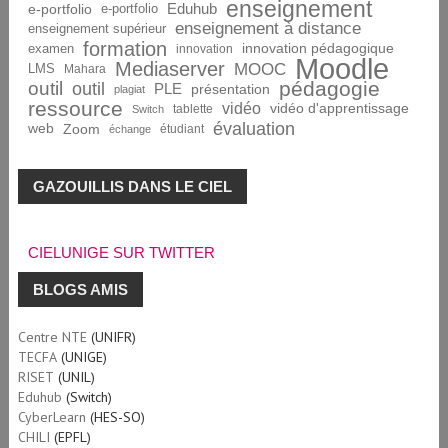
enseignement
Eduhub
e-portfolio
e-portfolio
enseignement à distance
enseignement supérieur
formation
innovation pédagogique
examen
innovation
Moodle
Mediaserver
MOOC
LMS
Mahara
pédagogie
outil
outil
PLE
présentation
plagiat
ressource
vidéo
vidéo d'apprentissage
tablette
Switch
évaluation
web
Zoom
étudiant
échange
GAZOUILLIS DANS LE CIEL
CIELUNIGE SUR TWITTER
BLOGS AMIS
Centre NTE
(UNIFR)
TECFA
(UNIGE)
RISET
(UNIL)
Eduhub
(Switch)
CyberLearn
(HES-SO)
CHILI
(EPFL)