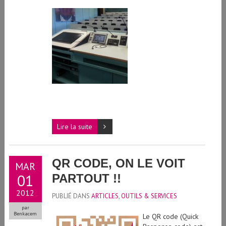
Lire la suite
QR CODE, ON LE VOIT
MAR
01
PARTOUT !!
2012
PUBLIÉ DANS
ARTICLES
,
OUTILS & SERVICES
par
Benkacem
Le QR code (Quick
Response code) est