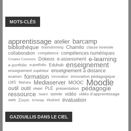
MOTS-CLÉS
apprentissage
barcamp
atelier
bibliothèque
Chamilo
brainstorming
classe inversée
collaboration
compétences numériques
compétence
e-learning
Dokeos
e-assessment
Creative Commons
enseignement
Eduhub
e-portfolio
e-portfolio
enseignement à distance
enseignement supérieur
formation
innovation pédagogique
examen
innovation
Moodle
Mediaserver
MOOC
LMS
Mahara
pédagogie
outil
outil
PLE
présentation
plagiat
ressource
vidéo
vidéo d'apprentissage
tablette
Switch
évaluation
web
Zoom
étudiant
échange
GAZOUILLIS DANS LE CIEL