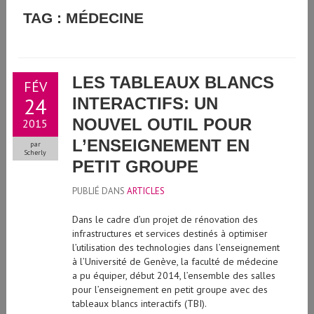
GUIDE D'UTILISATION DE L'INTELLIGENCE ARTIFICIELLE
TAG : MÉDECINE
GÉNÉRATIVE À L'UNIVERSITÉ DE GENÈVE
LES TABLEAUX BLANCS
FÉV
24
INTERACTIFS: UN
NOUVEL OUTIL POUR
2015
L’ENSEIGNEMENT EN
par
Scherly
PETIT GROUPE
PUBLIÉ DANS
ARTICLES
Dans le cadre d’un projet de rénovation des
infrastructures et services destinés à optimiser
l’utilisation des technologies dans l’enseignement
à l’Université de Genève, la faculté de médecine
a pu équiper, début 2014, l’ensemble des salles
pour l’enseignement en petit groupe avec des
tableaux blancs interactifs (TBI).