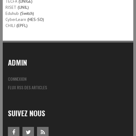
TECFA
(UNIGE)
RISET
(UNIL)
Eduhub
(Switch)
CyberLearn
(HES-SO)
CHILI
(EPFL)
ADMIN
CONNEXION
FLUX RSS DES ARTICLES
SUIVEZ NOUS