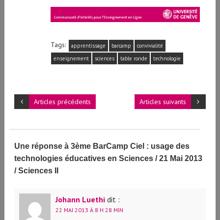
Tags:
apprentissage
barcamp
convivialité
enseignement
sciences
table ronde
technologie
Articles précédents
Articles suivants
Une réponse à 3ème BarCamp Ciel : usage des
technologies éducatives en Sciences / 21 Mai 2013
/ Sciences II
Johann Luethi
dit :
22 MAI 2013 À 8 H 28 MIN