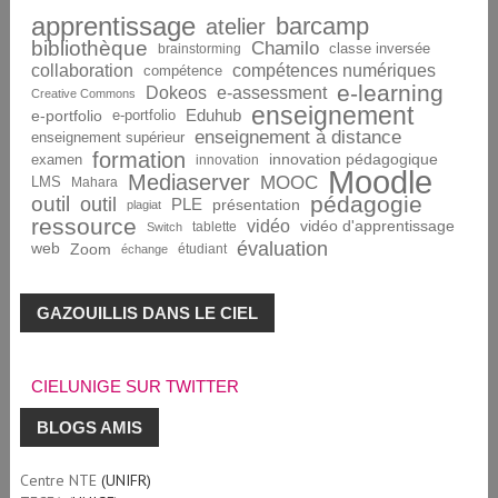
apprentissage
barcamp
atelier
bibliothèque
Chamilo
brainstorming
classe inversée
collaboration
compétences numériques
compétence
e-learning
Dokeos
e-assessment
Creative Commons
enseignement
Eduhub
e-portfolio
e-portfolio
enseignement à distance
enseignement supérieur
formation
innovation pédagogique
examen
innovation
Moodle
Mediaserver
MOOC
LMS
Mahara
pédagogie
outil
outil
PLE
présentation
plagiat
ressource
vidéo
vidéo d'apprentissage
tablette
Switch
évaluation
web
Zoom
étudiant
échange
GAZOUILLIS DANS LE CIEL
CIELUNIGE SUR TWITTER
BLOGS AMIS
Centre NTE
(UNIFR)