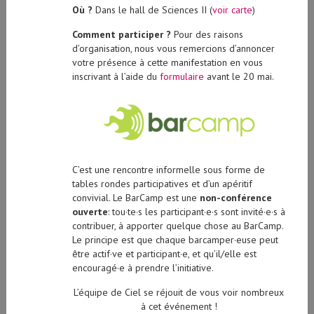
Où ?
Dans le hall de Sciences II (
voir carte
)
Comment participer ?
Pour des raisons
d’organisation, nous vous remercions d’annoncer
votre présence à cette manifestation en vous
inscrivant à l’aide du
formulaire
avant le 20 mai.
C’est une rencontre informelle sous forme de
tables rondes participatives et d’un apéritif
convivial. Le BarCamp est une
non-conférence
ouverte
: tou·te·s les participant·e·s sont invité·e·s à
contribuer, à apporter quelque chose au BarCamp.
Le principe est que chaque barcamper·euse peut
être actif·ve et participant·e, et qu’il/elle est
encouragé·e à prendre l’initiative.
L’équipe de Ciel se réjouit de vous voir nombreux
à cet événement !