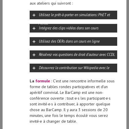
aux ateliers qui suivront :
Utilisez le prêt-à-porter en simulations: PhET et
Merlot
Intégrez des clips vidéos dans son cours
Utilisez des OERs dans un cours en ligne
Résolvez vos questions de droit d'auteur avec CCDL
Découvrez la contribution sur Wikipedia avec le
Wikimooc
La
formule
: C’est une rencontre informelle sous
forme de tables rondes participatives et d’un
apéritif convivial. Le BarCamp est une non-
conférence ouverte : tout∙e·s les participant·e·s
sont invité·e·s à contribuer, à apporter quelque
chose au BarCamp. Il y aura 3 sessions de 20
minutes, une fois le temps écoulé vous serez
invité·e à changer de table.