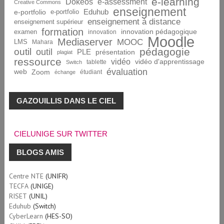
e-learning
Dokeos
e-assessment
Creative Commons
enseignement
Eduhub
e-portfolio
e-portfolio
enseignement à distance
enseignement supérieur
formation
innovation pédagogique
examen
innovation
Moodle
Mediaserver
MOOC
LMS
Mahara
pédagogie
outil
outil
PLE
présentation
plagiat
ressource
vidéo
vidéo d'apprentissage
tablette
Switch
évaluation
web
Zoom
étudiant
échange
GAZOUILLIS DANS LE CIEL
CIELUNIGE SUR TWITTER
BLOGS AMIS
Centre NTE
(UNIFR)
TECFA
(UNIGE)
RISET
(UNIL)
Eduhub
(Switch)
CyberLearn
(HES-SO)