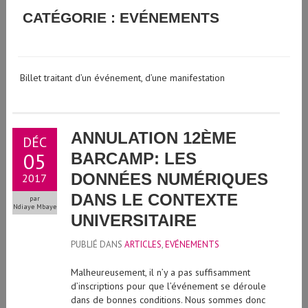
GUIDE D'UTILISATION DE L'INTELLIGENCE ARTIFICIELLE
CATÉGORIE : EVÉNEMENTS
GÉNÉRATIVE À L'UNIVERSITÉ DE GENÈVE
Billet traitant d’un événement, d’une manifestation
ANNULATION 12ÈME
DÉC
05
BARCAMP: LES
DONNÉES NUMÉRIQUES
2017
DANS LE CONTEXTE
par
Ndiaye Mbaye
UNIVERSITAIRE
PUBLIÉ DANS
ARTICLES
,
EVÉNEMENTS
Malheureusement, il n’y a pas suffisamment
d’inscriptions pour que l’événement se déroule
dans de bonnes conditions. Nous sommes donc