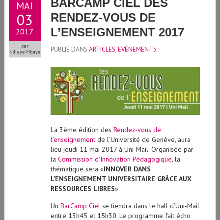
BARCAMP CIEL DES
MAI
03
RENDEZ-VOUS DE
L’ENSEIGNEMENT 2017
2017
par
PUBLIÉ DANS
ARTICLES
,
EVÉNEMENTS
Ndiaye Mbaye
La 3ème édition des
Rendez-vous de
l’enseignement
de l’Université de Genève, aura
lieu jeudi 11 mai 2017 à Uni-Mail. Organisée par
la
Commission d’Innovation Pédagogique
, la
thématique sera «
INNOVER DANS
L’ENSEIGNEMENT UNIVERSITAIRE GRÂCE AUX
RESSOURCES LIBRES
».
Un
BarCamp Ciel
se tiendra dans le hall d’Uni-Mail
entre 13h45 et 15h30. Le programme fait écho