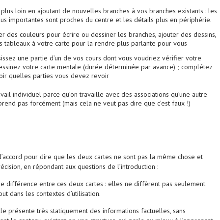
plus loin en ajoutant de nouvelles branches à vos branches existants : les
lus importantes sont proches du centre et les détails plus en périphérie.
er des couleurs pour écrire ou dessiner les branches, ajouter des dessins,
s tableaux à votre carte pour la rendre plus parlante pour vous
isissez une partie d’un de vos cours dont vous voudriez vérifier votre
ssinez votre carte mentale (durée déterminée par avance) ; complétez
oir quelles parties vous devez revoir
avail individuel parce qu’on travaille avec des associations qu’une autre
end pas forcément (mais cela ne veut pas dire que c’est faux !)
’accord pour dire que les deux cartes ne sont pas la même chose et
récision, en répondant aux questions de l’introduction :
de différence entre ces deux cartes : elles ne diffèrent pas seulement
ut dans les contextes d’utilisation.
le présente très statiquement des informations factuelles, sans