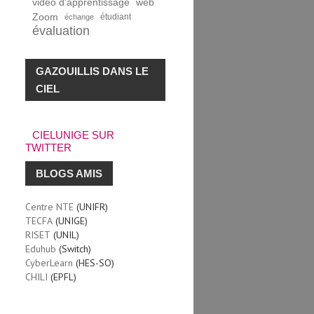
vidéo d'apprentissage
web
Zoom
étudiant
échange
évaluation
GAZOUILLIS DANS LE
CIEL
CIELUNIGE SUR
TWITTER
BLOGS AMIS
Centre NTE
(UNIFR)
TECFA
(UNIGE)
RISET
(UNIL)
Eduhub
(Switch)
CyberLearn
(HES-SO)
CHILI
(EPFL)