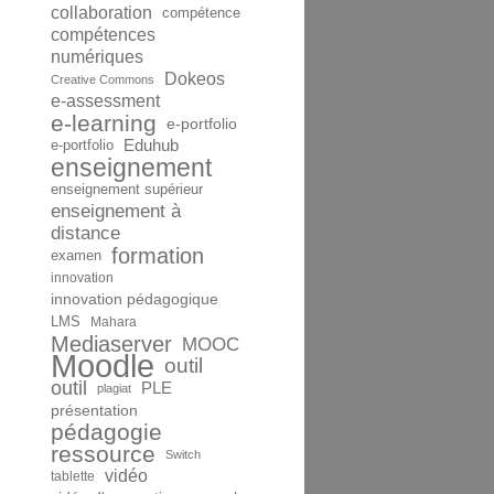
collaboration
compétence
compétences
numériques
Dokeos
Creative Commons
e-assessment
e-learning
e-portfolio
Eduhub
e-portfolio
enseignement
enseignement supérieur
enseignement à
distance
formation
examen
innovation
innovation pédagogique
LMS
Mahara
Mediaserver
MOOC
Moodle
outil
outil
PLE
plagiat
présentation
pédagogie
ressource
Switch
vidéo
tablette