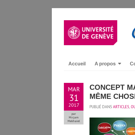
Accueil
A propos
Co
CONCEPT MA
MAR
31
MÊME CHOS
2017
PUBLIÉ DANS
ARTICLES
,
OU
par
Mirjam
Mekhaiel