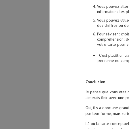
Vous pouvez aller 
informations les p
Vous pouvez utilis
des chiffres ou de
Pour réviser : cho
compréhension; de
votre carte pour v
C’est plutôt un tr
personne ne compr
Conclusion
Je pense que vous êtes d
aimerais finir avec une p
Oui, il y a donc une gran
par leur forme, mais surto
Là où la carte conceptuel