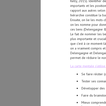
Kelly, 2015). Identifier d
importants et les positio
rapport aux autres selon
hiérarchie constitue la ba
Ensuite, on lie les mots-c
on les nomme pour donner
ces liens (Delengaigne 
Le fait de nommer les lie
plus importante et crucia
que c’est à ce moment-là
on a vraiment compris et 
Delengaigne et Delengaig
permet de réduire le nom
La carte mentale s’utilise
Se faire réciter 
Tester ses conna
Développer des a
Faire du brainsto
Mieux comprendre