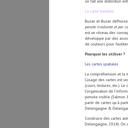
on fait une distinction e
La carte mentale
Buzan et Buzan définisse
pensée irradiante et par co
est un réseau des concept
développe par des associ
de couleurs pour facilit
Pourquoi les utiliser ?
Les cartes spatiales
La compréhension et la m
L’usage des cartes est un
(cours, lectures, etc.).
l’organisation de l’info
pensée visible (Salmon & 
partir de cartes qu’à par
Delengaigne & Delengai
Construire des cartes aid
Delengaigne, 2014). On c