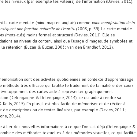
ntre les niveaux (par exemple les valeurs) de l’information (Davies, 2011).
nt la carte mentale (mind map en anglais) comme «
une manifestation de la
nséquent une fonction naturelle de l’esprit
» (2003, p. 59). La carte mentale
s (mots-clés) moins formel et structuré (Davies, 2011). Elle se
ations au niveau du contenu ainsi que l’usage d’images, de symboles et
er la rétention (Buzan & Buzan, 2003; van den Brandhof, 2012).
émorisation sont des activités quotidiennes en contexte d’apprentissage.
e méthode très efficace qui facilite le traitement de la matière des cours
 Le développement des cartes aide à représenter graphiquement
rmation (Delengaigne & Delengaigne, 2014), ce qui aide à rendre sa
Kelly, 2015). En plus, il est plus facile de mémoriser et de réciter à
tir de descriptions ou de textes linéaires, par exemple (Davies, 2011;
gne, 2014).
e à lier des nouvelles informations à ce que l’on sait déjà (Delengaigne &
ombine des méthodes textuelles à des méthodes visuelles, ce qui facilite