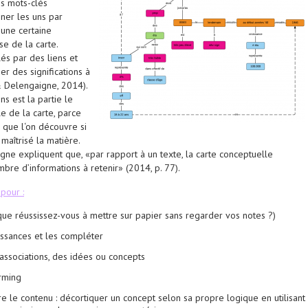
es mots-clés
nner les uns par
 une certaine
se de la carte.
lés par des liens et
 des significations à
& Delengaigne, 2014).
ns est la partie le
le de la carte, parce
 que l‘on découvre si
maîtrisé la matière.
ne expliquent que, «par rapport à un texte, la carte conceptuelle
bre d’informations à retenir» (2014, p. 77).
 pour :
(que réussissez-vous à mettre sur papier sans regarder vos notes ?)
issances et les compléter
ssociations, des idées ou concepts
rming
 le contenu : décortiquer un concept selon sa propre logique en utilisant