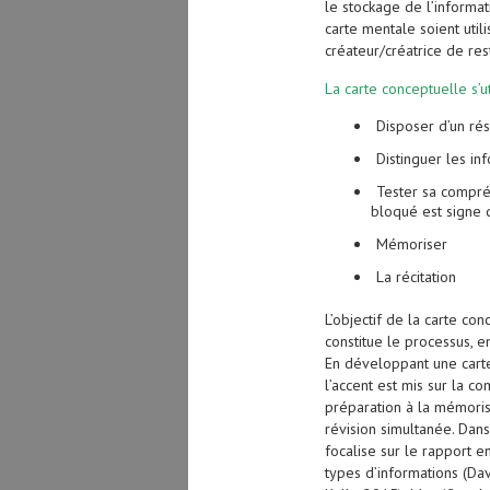
le stockage de l’informat
carte mentale soient util
créateur/créatrice de res
La carte conceptuelle s’ut
Disposer d’un ré
Distinguer les in
Tester sa compré
bloqué est signe 
Mémoriser
La récitation
L’objectif de la carte co
constitue le processus, 
En dév
eloppant une cart
l’accent est mis sur la c
préparation à la mémorisa
révision simultanée. Dans
focalise sur le rapport en
types d’informations (D