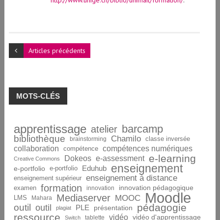
http://www.unige.ch/biblio/unimail/formation/
.
Articles précédents
MOTS-CLÉS
apprentissage
barcamp
atelier
bibliothèque
Chamilo
brainstorming
classe inversée
collaboration
compétences numériques
compétence
e-learning
Dokeos
e-assessment
Creative Commons
enseignement
Eduhub
e-portfolio
e-portfolio
enseignement à distance
enseignement supérieur
formation
innovation pédagogique
examen
innovation
Moodle
Mediaserver
MOOC
LMS
Mahara
pédagogie
outil
outil
PLE
présentation
plagiat
ressource
vidéo
vidéo d'apprentissage
tablette
Switch