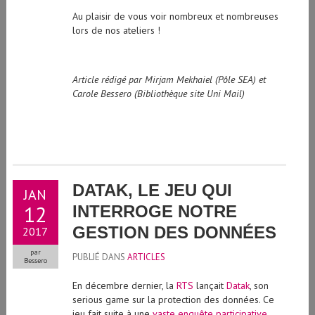
Au plaisir de vous voir nombreux et nombreuses
lors de nos ateliers !
Article rédigé par Mirjam Mekhaiel (Pôle SEA) et
Carole Bessero (Bibliothèque site Uni Mail)
DATAK, LE JEU QUI
JAN
12
INTERROGE NOTRE
GESTION DES DONNÉES
2017
par
PUBLIÉ DANS
ARTICLES
Bessero
En décembre dernier, la
RTS
lançait
Datak
, son
serious game sur la protection des données. Ce
jeu fait suite à une
vaste enquête participative