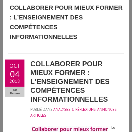
GUIDE D'UTILISATION DE L'INTELLIGENCE ARTIFICIELLE
COLLABORER POUR MIEUX FORMER
: L’ENSEIGNEMENT DES
GÉNÉRATIVE À L'UNIVERSITÉ DE GENÈVE
COMPÉTENCES
INFORMATIONNELLES
COLLABORER POUR
OCT
04
MIEUX FORMER :
L’ENSEIGNEMENT DES
2018
COMPÉTENCES
par
Bessero
INFORMATIONNELLES
PUBLIÉ DANS
ANALYSES & RÉFLEXIONS
,
ANNONCES
,
ARTICLES
Le