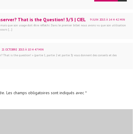
server? That is the Question! 3/3 | CIEL
9 JUIN 2015 À 14 H 42 MIN
 mais que son usage doit être réfléchi. Dans le premier billet nous avons vu que son utilisation
 cours […]
21 OCTOBRE 2015 À 10 H 47 MIN
? That is the question! » (partie 1, partie 2 et partie 3) vous donnent des conseils et des
ée.
Les champs obligatoires sont indiqués avec
*