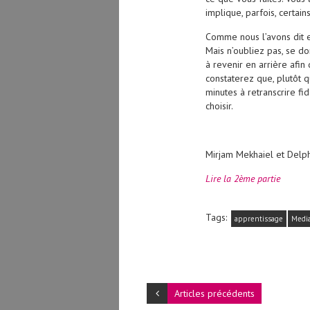
implique, parfois, certains
Comme nous l’avons dit e
Mais n’oubliez pas, se d
à revenir en arrière afin
constaterez que, plutôt 
minutes à retranscrire f
choisir.
Mirjam Mekhaiel et Delph
Lire la 2ème partie
Tags:
apprentissage
Media
Articles précédents