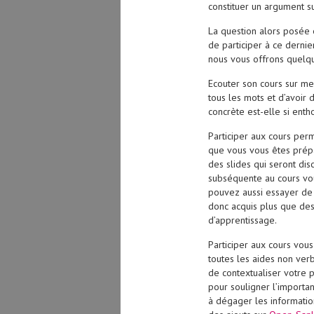
constituer un argument s
La question alors posée e
de participer à ce dernie
nous vous offrons quelqu
Ecouter son cours sur med
tous les mots et d’avoir 
concrète est-elle si ent
Participer aux cours perm
que vous vous êtes prépa
des slides qui seront disc
subséquente au cours vou
pouvez aussi essayer de 
donc acquis plus que des
d’apprentissage.
Participer aux cours vous
toutes les aides non ver
de contextualiser votre 
pour souligner l’importan
à dégager les informatio