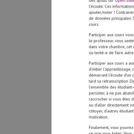
des ajouts sur
Open-San
l’écoute. Ces informatio
ajouter/noter ! Contrair
de données principales. 
cours.
Participer aux cours vo
le professeur, vous senti
dans votre chambre, cet 
ou tenté-e de faire autre
Participer aux cours a au
d’initier l’apprentissage
démarrant l’écoute d’un 
tard sa retranscription. 
l’ensemble des étudiant-
persister, à ne pas aband
raccrocher si vous êtes d
ou d’aller directement vo
côtoyer, d’autres étudian
motivation.
Finalement, vous pouvez 
ce que vous faites. Vous