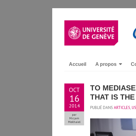
Accueil
A propos
Co
TO MEDIASE
OCT
16
THAT IS THE
2014
PUBLIÉ DANS
ARTICLES
,
U
par
Mirjam
Mekhaiel