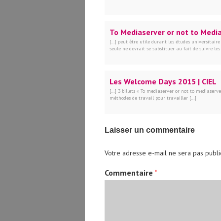
To Mediaserver or not to Media
[…] peut être utile durant les études universitaire
seule ne devrait se substituer au fait de suivre les
Les Welcome Days 2015 | CIEL
[…] 3 billets « To mediaserver or not to mediaserver
méthodes de travail pour travailler […]
Laisser un commentaire
Votre adresse e-mail ne sera pas publi
Commentaire
*