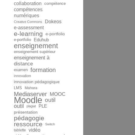
collaboration
compétence
compétences
numériques
Dokeos
Creative Commons
e-assessment
e-learning
e-portfolio
Eduhub
e-portfolio
enseignement
enseignement supérieur
enseignement à
distance
formation
examen
innovation
innovation pédagogique
LMS
Mahara
Mediaserver
MOOC
Moodle
outil
outil
PLE
plagiat
présentation
pédagogie
ressource
Switch
vidéo
tablette