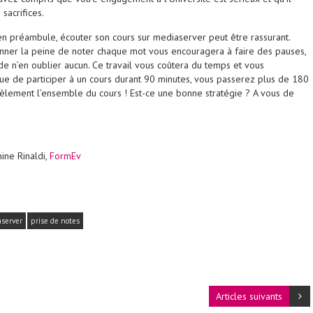
 sacrifices.
n préambule, écouter son cours sur mediaserver peut être rassurant.
onner la peine de noter chaque mot vous encouragera à faire des pauses,
 de n’en oublier aucun. Ce travail vous coûtera du temps et vous
que de participer à un cours durant 90 minutes, vous passerez plus de 180
idèlement l’ensemble du cours ! Est-ce une bonne stratégie ? A vous de
ine Rinaldi,
FormEv
server
prise de notes
Articles suivants