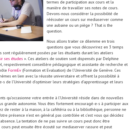
termes de participation aux cours et la
manière de travailler ses notes de cours.
Devons-nous considérer la possibilité de
réécouter un cours sur mediaserver comme
une aubaine ou un piège ?
That is the
question
.
Nous allons traiter ce dilemme en trois
questions que vous découvrirez en 3 temps
s sont régulièrement posées par les étudiants durant les ateliers
sir ses études
». Ces ateliers de soutien sont dispensés par Delphine
el, respectivement conseillère pédagogique et assistante de recherche et
 pôle
FormEv
(Formation et Evaluation) de l’Université de Genève. Ces
hèmes en lien avec la réussite universitaire et offrent la possibilité à
-s de l’Université d’optimiser leurs stratégies d’apprentissage et leurs
s qu’occasionne votre entrée à l’Université réside dans de nouvelles
lus grande autonomie. Vous êtes fortement encouragé-e-s à participer aux
ez de rester à la maison, à la cafétéria ou à la bibliothèque, personne ne
Votre présence n’est en général pas contrôlée et c’est vous qui décidez
 absence. La tentation de ne pas suivre un cours peut donc être
e cours peut ensuite être écouté sur mediaserver rassure et peut