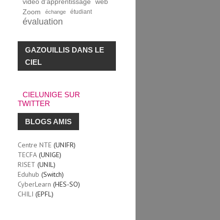
vidéo d'apprentissage
web
Zoom
étudiant
échange
évaluation
GAZOUILLIS DANS LE
CIEL
CIELUNIGE SUR
TWITTER
BLOGS AMIS
Centre NTE
(UNIFR)
TECFA
(UNIGE)
RISET
(UNIL)
Eduhub
(Switch)
CyberLearn
(HES-SO)
CHILI
(EPFL)