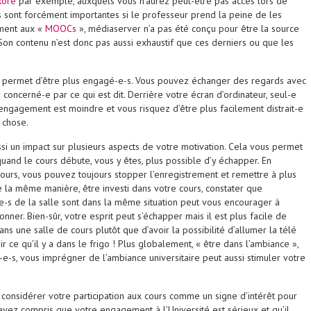
koré
par exemple, auxquels vous n’aurez peut-être pas accès lors de
ns sont forcément importantes si le professeur prend la peine de les
ement aux «
MOOCs
», médiaserver n’a pas été conçu pour être la source
Son contenu n’est donc pas aussi exhaustif que ces derniers ou que les
us permet d’être plus engagé-e-s. Vous pouvez échanger des regards avec
r concerné-e par ce qui est dit. Derrière votre écran d’ordinateur, seul-e
engagement est moindre et vous risquez d’être plus facilement distrait-e
 chose.
ssi un impact sur plusieurs aspects de votre motivation. Cela vous permet
, quand le cours débute, vous y êtes, plus possible d’y échapper. En
cours, vous pouvez toujours stopper l’enregistrement et remettre à plus
De la même manière, être investi dans votre cours, constater que
e-s de la salle sont dans la même situation peut vous encourager à
onner. Bien-sûr, votre esprit peut s’échapper mais il est plus facile de
ans une salle de cours plutôt que d’avoir la possibilité d’allumer la télé
ir ce qu’il y a dans le frigo ! Plus globalement, « être dans l’ambiance »,
t-e-s, vous imprégner de l’ambiance universitaire peut aussi stimuler votre
considérer votre participation aux cours comme un signe d’intérêt pour
 avez compris que votre engagement à l’Université est sérieux et qu’il