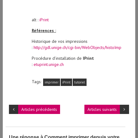
alt :
iPrint
Références :
Historique de vos impressions
:
http://gdl.unige.ch/cgi-bin/WebObjects/histoImp
Procédure d’installation de
IPrint
:
etuprint.unige.ch
Tags:
imprimer
iPrint
tutoriel
Articles précédents
Articles suivants
Une réponse à Comment imprimer depuis votre