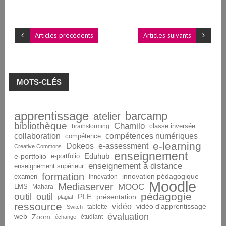
Articles précédents
Articles suivants
MOTS-CLÉS
apprentissage
barcamp
atelier
bibliothèque
Chamilo
brainstorming
classe inversée
collaboration
compétences numériques
compétence
e-learning
Dokeos
e-assessment
Creative Commons
enseignement
Eduhub
e-portfolio
e-portfolio
enseignement à distance
enseignement supérieur
formation
innovation pédagogique
examen
innovation
Moodle
Mediaserver
MOOC
LMS
Mahara
pédagogie
outil
outil
PLE
présentation
plagiat
ressource
vidéo
vidéo d'apprentissage
tablette
Switch
évaluation
web
Zoom
étudiant
échange