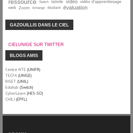
ressource
vidéo
vidéo d'apprentissage
tablette
Switch
évaluation
web
Zoom
étudiant
échange
GAZOUILLIS DANS LE CIEL
CIELUNIGE SUR TWITTER
BLOGS AMIS
Centre NTE
(UNIFR)
TECFA
(UNIGE)
RISET
(UNIL)
Eduhub
(Switch)
CyberLearn
(HES-SO)
CHILI
(EPFL)