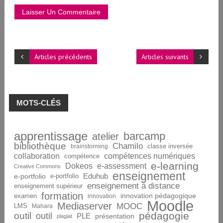
Articles précédents
Articles suivants
MOTS-CLÉS
apprentissage
barcamp
atelier
bibliothèque
Chamilo
brainstorming
classe inversée
collaboration
compétences numériques
compétence
e-learning
Dokeos
e-assessment
Creative Commons
enseignement
Eduhub
e-portfolio
e-portfolio
enseignement à distance
enseignement supérieur
formation
innovation pédagogique
examen
innovation
Moodle
Mediaserver
MOOC
LMS
Mahara
pédagogie
outil
outil
PLE
présentation
plagiat