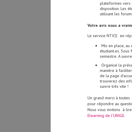
plateformes vers u
disposition. Les é
utilisant les foru
Votre avis nous a vraim
Le service NTICE en répo
Mis en place, au
étudiant.es. Sous
semestre. A suivr
Organisé la prés
manière à facilite
de la page d’accue
trouverez des inf
suivre très vite !
Un grand merci à toutes 
pour répondre au question
Nous vous invitons à lire
Elearning de l’UNIGE
.