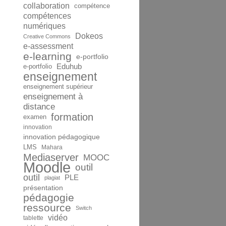
collaboration
compétence
compétences
numériques
Dokeos
Creative Commons
e-assessment
e-learning
e-portfolio
Eduhub
e-portfolio
enseignement
enseignement supérieur
enseignement à
distance
formation
examen
innovation
innovation pédagogique
LMS
Mahara
Mediaserver
MOOC
Moodle
outil
outil
PLE
plagiat
présentation
pédagogie
ressource
Switch
vidéo
tablette