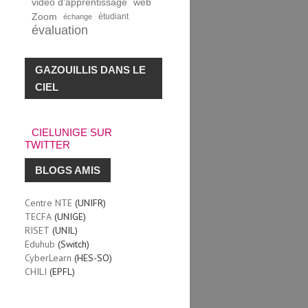
vidéo d'apprentissage
web
Zoom
étudiant
échange
évaluation
GAZOUILLIS DANS LE
CIEL
CIELUNIGE SUR
TWITTER
BLOGS AMIS
Centre NTE
(UNIFR)
TECFA
(UNIGE)
RISET
(UNIL)
Eduhub
(Switch)
CyberLearn
(HES-SO)
CHILI
(EPFL)