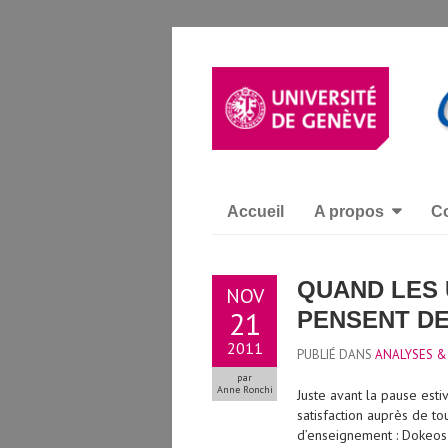
Accueil
A propos
Co
QUAND LES 
NOV
21
PENSENT D
2011
PUBLIÉ DANS
ANALYSES &
par
Anne Ronchi
Juste avant la pause esti
satisfaction auprès de tou
d’enseignement : Dokeos e