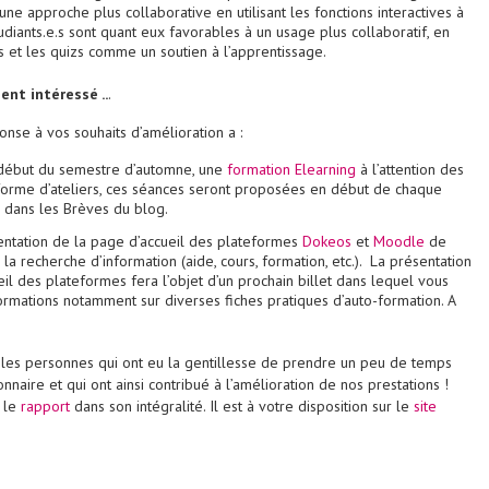
ne approche plus collaborative en utilisant les fonctions interactives à
tudiants.e.s sont quant eux favorables à un usage plus collaboratif, en
ms et les quizs comme un soutien à l’apprentissage.
ent intéressé ..
.
nse à vos souhaits d’amélioration a :
 début du semestre d’automne, une
formation Elearning
à l’attention des
 forme d’ateliers, ces séances seront proposées en début de chaque
e dans les Brèves du blog.
entation de la page d’accueil des plateformes
Dokeos
et
Moodle
de
r la recherche d’information (aide, cours, formation, etc.). La présentation
il des plateformes fera l’objet d’un prochain billet dans lequel vous
ormations notamment sur diverses fiches pratiques d’auto-formation. A
les personnes qui ont eu la gentillesse de prendre un peu de temps
naire et qui ont ainsi contribué à l’amélioration de nos prestations !
 le
rapport
dans son intégralité. Il est à votre disposition sur le
site