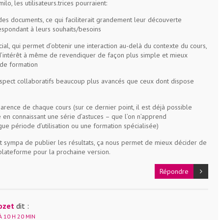
o, les utilisateurs.trices pourraient:
n des documents, ce qui faciliterait grandement leur découverte
espondant à leurs souhaits/besoins
ocial, qui permet d’obtenir une interaction au-delà du contexte du cours,
 d’intérêt à même de revendiquer de façon plus simple et mieux
 de formation
x aspect collaboratifs beaucoup plus avancés que ceux dont dispose
parence de chaque cours (sur ce dernier point, il est déjà possible
 en connaissant une série d’astuces – que l’on n’apprend
e période d’utilisation ou une formation spécialisée)
’est sympa de publier les résultats, ça nous permet de mieux décider de
 plateforme pour la prochaine version.
Répondre
ozet
dit :
 10 H 20 MIN