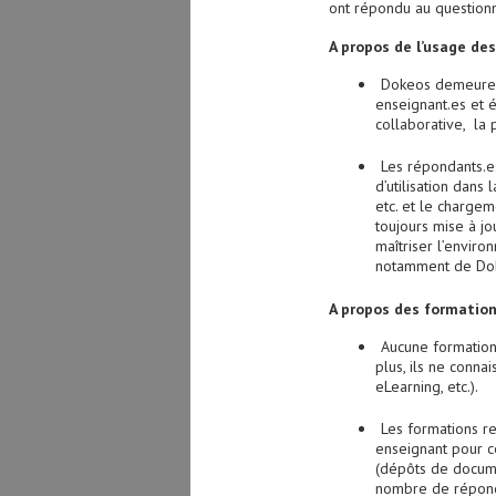
ont répondu au questionn
A propos de l’usage de
Dokeos demeure 
enseignant.es et é
collaborative, la
Les répondants.e.
d’utilisation dans 
etc. et le chargem
toujours mise à j
maîtriser l’enviro
notamment de Dokeo
A propos des formation
Aucune formation,
plus, ils ne conna
eLearning, etc.).
Les formations r
enseignant pour c
(dépôts de documen
nombre de réponda