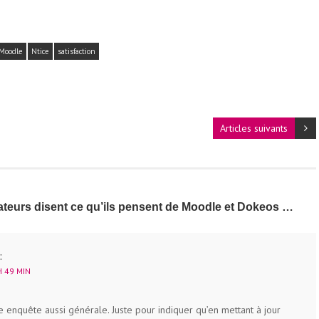
Moodle
Ntice
satisfaction
Articles suivants
ateurs disent ce qu’ils pensent de Moodle et Dokeos …
:
 49 MIN
e enquête aussi générale. Juste pour indiquer qu’en mettant à jour