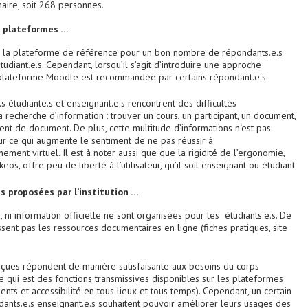
aire, soit 268 personnes.
s plateformes …
la plateforme de référence pour un bon nombre de répondants.e.s
tudiant.e.s. Cependant, lorsqu’il s’agit d’introduire une approche
 plateforme Moodle est recommandée par certains répondant.e.s.
s étudiante.s et enseignant.e.s rencontrent des difficultés
la recherche d’information : trouver un cours, un participant, un document,
ent de document. De plus, cette multitude d’informations n‘est pas
our ce qui augmente le sentiment de ne pas réussir à
nnement virtuel. Il est à noter aussi que que la rigidité de l’ergonomie,
s, offre peu de liberté à l’utilisateur, qu’il soit enseignant ou étudiant.
s proposées par l’institution …
 ni information officielle ne sont organisées pour les étudiants.e.s. De
issent pas les ressources documentaires en ligne (fiches pratiques, site
eçues répondent de manière satisfaisante aux besoins du corps
e qui est des fonctions transmissives disponibles sur les plateformes
ts et accessibilité en tous lieux et tous temps). Cependant, un certain
nts.e.s enseignant.e.s souhaitent pouvoir améliorer leurs usages des