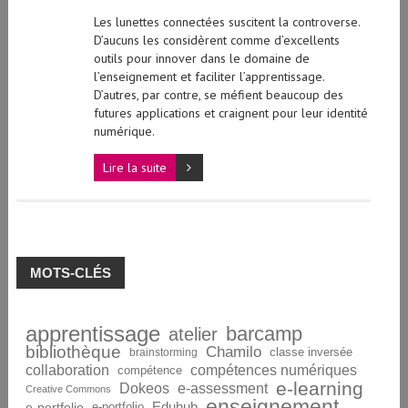
Les lunettes connectées suscitent la controverse.
D’aucuns les considèrent comme d’excellents
outils pour innover dans le domaine de
l’enseignement et faciliter l’apprentissage.
D’autres, par contre, se méfient beaucoup des
futures applications et craignent pour leur identité
numérique.
Lire la suite
MOTS-CLÉS
apprentissage
barcamp
atelier
bibliothèque
Chamilo
brainstorming
classe inversée
collaboration
compétences numériques
compétence
e-learning
Dokeos
e-assessment
Creative Commons
enseignement
Eduhub
e-portfolio
e-portfolio