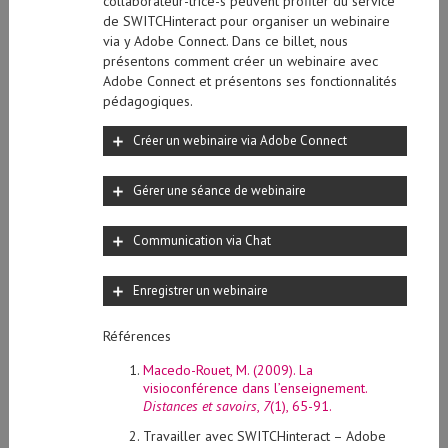
collaborateur-trice-s peuvent profiter du service
de SWITCHinteract pour organiser un webinaire
via y Adobe Connect. Dans ce billet, nous
présentons comment créer un webinaire avec
Adobe Connect et présentons ses fonctionnalités
pédagogiques.
Créer un webinaire via Adobe Connect
Gérer une séance de webinaire
Communication via Chat
Enregistrer un webinaire
Références
Macedo-Rouet, M. (2009). La
visioconférence dans l’enseignement.
Distances et savoirs
,
7
(1), 65-91.
Travailler avec SWITCHinteract – Adobe