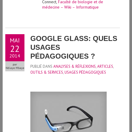
Connect,
Faculté de biologie et de
médecine – Wiki – Informatique
GOOGLE GLASS: QUELS
MAI
22
USAGES
PÉDAGOGIQUES ?
2014
par
PUBLIÉ DANS
ANALYSES & RÉFLEXIONS
,
ARTICLES
,
Ndiaye Mbaye
OUTILS & SERVICES
,
USAGES PÉDAGOGIQUES