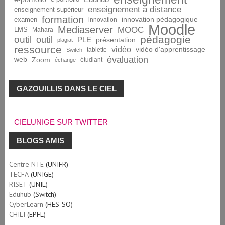
enseignement à distance
enseignement supérieur
formation
innovation pédagogique
examen
innovation
Moodle
Mediaserver
MOOC
LMS
Mahara
pédagogie
outil
outil
PLE
présentation
plagiat
ressource
vidéo
vidéo d'apprentissage
tablette
Switch
évaluation
web
Zoom
étudiant
échange
GAZOUILLIS DANS LE CIEL
CIELUNIGE SUR TWITTER
BLOGS AMIS
Centre NTE
(UNIFR)
TECFA
(UNIGE)
RISET
(UNIL)
Eduhub
(Switch)
CyberLearn
(HES-SO)
CHILI
(EPFL)