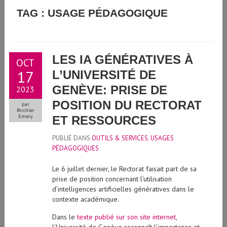
GUIDE D'UTILISATION DE L'INTELLIGENCE ARTIFICIELLE
TAG : USAGE PÉDAGOGIQUE
GÉNÉRATIVE À L'UNIVERSITÉ DE GENÈVE
LES IA GÉNÉRATIVES À
OCT
17
L’UNIVERSITÉ DE
GENÈVE: PRISE DE
2023
POSITION DU RECTORAT
par
Birchler
Emery
ET RESSOURCES
PUBLIÉ DANS
OUTILS & SERVICES
,
USAGES
PÉDAGOGIQUES
Le 6 juillet dernier, le Rectorat faisait part de sa
prise de position concernant l’utilisation
d’intelligences artificielles génératives dans le
contexte académique.
Dans le
texte publié sur son site internet
,