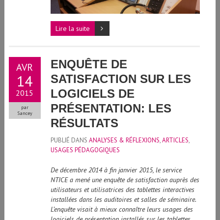
Lire la suite
ENQUÊTE DE
AVR
14
SATISFACTION SUR LES
LOGICIELS DE
2015
PRÉSENTATION: LES
par
Sancey
RÉSULTATS
PUBLIÉ DANS
ANALYSES & RÉFLEXIONS
,
ARTICLES
,
USAGES PÉDAGOGIQUES
De décembre 2014 à fin janvier 2015, le service
NTICE a mené une enquête de satisfaction auprès des
utilisateurs et utilisatrices des tablettes interactives
installées dans les auditoires et salles de séminaire.
L’enquête visait à mieux connaître leurs usages des
logiciels de présentation installés sur les tablettes,