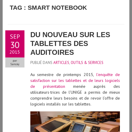
GUIDE D'UTILISATION DE L'INTELLIGENCE ARTIFICIELLE
TAG : SMART NOTEBOOK
GÉNÉRATIVE À L'UNIVERSITÉ DE GENÈVE
DU NOUVEAU SUR LES
SEP
30
TABLETTES DES
AUDITOIRES
2015
par
PUBLIÉ DANS
ARTICLES
,
OUTILS & SERVICES
Sancey
Au semestre de printemps 2015,
l’enquête de
satisfaction sur les tablettes et de leurs logiciels
de présentation
menée auprès des
utilisateurs∙trices de l’UNIGE a permis de mieux
comprendre leurs besoins et de revoir l’offre de
logiciels installés sur les tablettes.