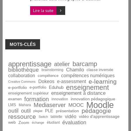
Lire la suite
MOTS-CLÉS
apprentissage
barcamp
atelier
bibliothèque
Chamilo
brainstorming
classe inversée
collaboration
compétences numériques
compétence
e-learning
Dokeos
e-assessment
Creative Commons
enseignement
Eduhub
e-portfolio
e-portfolio
enseignement à distance
enseignement supérieur
formation
innovation pédagogique
examen
innovation
Moodle
Mediaserver
MOOC
LMS
Mahara
pédagogie
outil
outil
PLE
présentation
plagiat
ressource
vidéo
vidéo d'apprentissage
tablette
Switch
évaluation
web
Zoom
étudiant
échange