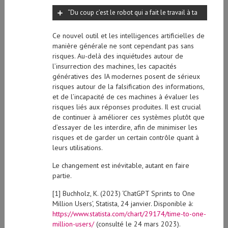
“Du coup c’est le robot qui a fait le travail à ta
place ?”
Ce nouvel outil et les intelligences artificielles de
manière générale ne sont cependant pas sans
risques. Au-delà des inquiétudes autour de
l’insurrection des machines, les capacités
génératives des IA modernes posent de sérieux
risques autour de la falsification des informations,
et de l’incapacité de ces machines à évaluer les
risques liés aux réponses produites. Il est crucial
de continuer à améliorer ces systèmes plutôt que
d’essayer de les interdire, afin de minimiser les
risques et de garder un certain contrôle quant à
leurs utilisations.
Le changement est inévitable, autant en faire
partie.
[1] Buchholz, K. (2023) ‘ChatGPT Sprints to One
Million Users’, Statista, 24 janvier. Disponible à:
https://www.statista.com/chart/29174/time-to-one-
million-users/
(consulté le 24 mars 2023).