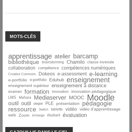
MOTS-CLÉS
apprentissage
barcamp
atelier
bibliothèque
Chamilo
brainstorming
classe inversée
collaboration
compétences numériques
compétence
e-learning
Dokeos
e-assessment
Creative Commons
enseignement
Eduhub
e-portfolio
e-portfolio
enseignement à distance
enseignement supérieur
formation
innovation pédagogique
examen
innovation
Moodle
Mediaserver
MOOC
LMS
Mahara
pédagogie
outil
outil
PLE
présentation
plagiat
ressource
vidéo
vidéo d'apprentissage
tablette
Switch
évaluation
web
Zoom
étudiant
échange