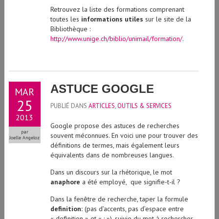
Retrouvez la liste des formations comprenant
toutes les
informations utiles
sur le site de la
Bibliothèque :
http://www.unige.ch/biblio/unimail/formation/
.
ASTUCE GOOGLE
MAR
25
PUBLIÉ DANS
ARTICLES
,
OUTILS & SERVICES
2013
Google propose des astuces de recherches
par
souvent méconnues. En voici une pour trouver des
Joelle Angeloz
définitions de termes, mais également leurs
équivalents dans de nombreuses langues.
Dans un discours sur la rhétorique, le mot
anaphore
a été employé, que signifie-t-il ?
Dans la fenêtre de recherche, taper la formule
definition:
(pas d’accents, pas d’espace entre
« definition » et « : »), suivie du mot à rechercher .