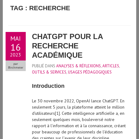
GUIDE D'UTILISATION DE L'INTELLIGENCE ARTIFICIELLE
TAG : RECHERCHE
GÉNÉRATIVE À L'UNIVERSITÉ DE GENÈVE
CHATGPT POUR LA
MAI
16
RECHERCHE
ACADÉMIQUE
2023
par
PUBLIÉ DANS
ANALYSES & RÉFLEXIONS
,
ARTICLES
,
Birchmeier
OUTILS & SERVICES
,
USAGES PÉDAGOGIQUES
Introduction
Le 30 novembre 2022, OpenAI lance ChatGPT. En
seulement 5 jours, la plateforme atteint le million
d’utilisateurs[1]. Cette intelligence artificielle a, en
seulement quelques mois, bouleversé notre
rapport à l’information et à la connaissance, créant
pour beaucoup de professionnels de l’éducation
des craintes sur l’avenir de leur discipline.