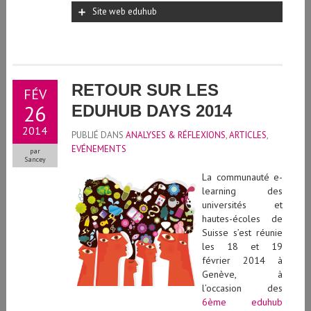
Site web eduhub
RETOUR SUR LES
FÉV
26
EDUHUB DAYS 2014
2014
PUBLIÉ DANS
ANALYSES & RÉFLEXIONS
,
ARTICLES
,
EVÉNEMENTS
par
Sancey
La communauté e-
learning des
universités et
hautes-écoles de
Suisse s’est réunie
les 18 et 19
février 2014 à
Genève, à
l’occasion des
6ème eduhub