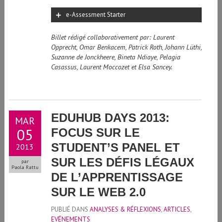
e-Assessment Starter
Billet rédigé collaborativement par: Laurent
Opprecht, Omar Benkacem, Patrick Roth, Johann Lüthi,
Suzanne de Jonckheere, Bineta Ndiaye, Pelagia
Casassus, Laurent Moccozet et Elsa Sancey.
EDUHUB DAYS 2013:
MAR
05
FOCUS SUR LE
STUDENT’S PANEL ET
2013
SUR LES DÉFIS LÉGAUX
par
Paola Rattu
DE L’APPRENTISSAGE
SUR LE WEB 2.0
PUBLIÉ DANS
ANALYSES & RÉFLEXIONS
,
ARTICLES
,
EVÉNEMENTS