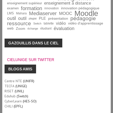
enseignement à distance
enseignement supérieur
formation
innovation pédagogique
examen
innovation
Moodle
Mediaserver
MOOC
LMS
Mahara
pédagogie
outil
outil
PLE
présentation
plagiat
ressource
vidéo
vidéo d'apprentissage
tablette
Switch
évaluation
web
Zoom
étudiant
échange
GAZOUILLIS DANS LE CIEL
CIELUNIGE SUR TWITTER
BLOGS AMIS
Centre NTE
(UNIFR)
TECFA
(UNIGE)
RISET
(UNIL)
Eduhub
(Switch)
CyberLearn
(HES-SO)
CHILI
(EPFL)