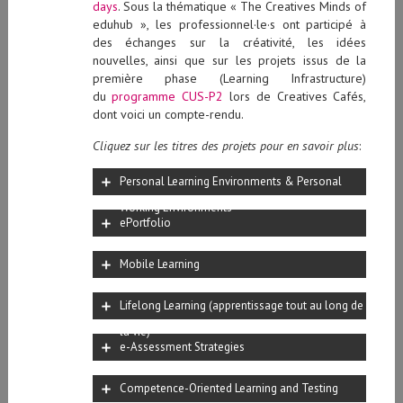
days
. Sous la thématique « The Creatives Minds of
eduhub », les professionnel·le·s ont participé à
des échanges sur la créativité, les idées
nouvelles, ainsi que sur les projets issus de la
première phase (Learning Infrastructure)
du
programme CUS-P2
lors de Creatives Cafés,
dont voici un compte-rendu.
Cliquez sur les titres des projets pour en savoir plus
:
Personal Learning Environments & Personal
Working Environments
ePortfolio
Mobile Learning
Lifelong Learning (apprentissage tout au long de
la vie)
e-Assessment Strategies
Competence-Oriented Learning and Testing