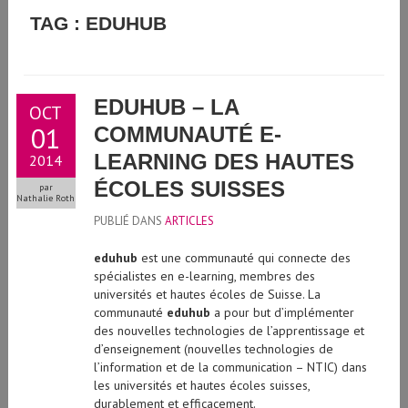
GUIDE D'UTILISATION DE L'INTELLIGENCE ARTIFICIELLE
TAG : EDUHUB
GÉNÉRATIVE À L'UNIVERSITÉ DE GENÈVE
EDUHUB – LA
OCT
01
COMMUNAUTÉ E-
LEARNING DES HAUTES
2014
ÉCOLES SUISSES
par
Nathalie Roth
PUBLIÉ DANS
ARTICLES
eduhub
est une communauté qui connecte des
spécialistes en e-learning, membres des
universités et hautes écoles de Suisse. La
communauté
eduhub
a pour but d’implémenter
des nouvelles technologies de l’apprentissage et
d’enseignement (nouvelles technologies de
l’information et de la communication – NTIC) dans
les universités et hautes écoles suisses,
durablement et efficacement.