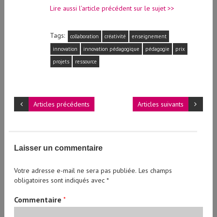
Lire aussi l’article précédent sur le sujet >>
Tags:
collaboration
créativité
enseignement
innovation
innovation pédagogique
pédagogie
prix
projets
ressource
Articles précédents
Articles suivants
Laisser un commentaire
Votre adresse e-mail ne sera pas publiée.
Les champs
obligatoires sont indiqués avec
*
Commentaire
*