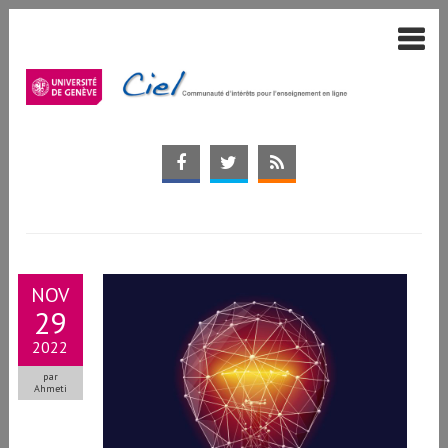
NOV
29
2022
par
Ahmeti