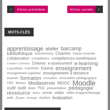
Articles précédents
Articles suivants
MOTS-CLÉS
apprentissage
barcamp
atelier
bibliothèque
Chamilo
brainstorming
classe inversée
collaboration
compétences numériques
compétence
e-learning
Dokeos
e-assessment
Creative Commons
enseignement
Eduhub
e-portfolio
e-portfolio
enseignement à distance
enseignement supérieur
formation
innovation pédagogique
examen
innovation
Moodle
Mediaserver
MOOC
LMS
Mahara
pédagogie
outil
outil
PLE
présentation
plagiat
ressource
vidéo
vidéo d'apprentissage
tablette
Switch
évaluation
web
Zoom
étudiant
échange