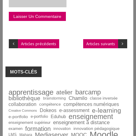
Articles précédents
Articles suivants
MOTS-CLÉS
apprentissage
barcamp
atelier
bibliothèque
Chamilo
brainstorming
classe inversée
collaboration
compétences numériques
compétence
e-learning
Dokeos
e-assessment
Creative Commons
enseignement
Eduhub
e-portfolio
e-portfolio
enseignement à distance
enseignement supérieur
formation
innovation pédagogique
examen
innovation
Moodle
Mediaserver
MOOC
LMS
Mahara