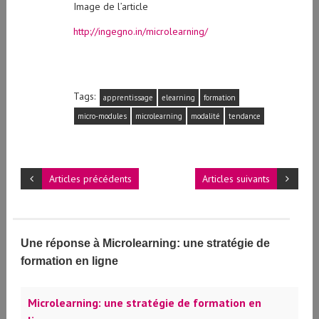
Image de l’article
http://ingegno.in/microlearning/
Tags:
apprentissage
elearning
formation
micro-modules
microlearning
modalité
tendance
Articles précédents
Articles suivants
Une réponse à Microlearning: une stratégie de
formation en ligne
Microlearning: une stratégie de formation en