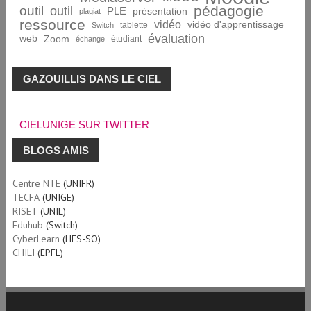
pédagogie
outil
outil
PLE
présentation
plagiat
ressource
vidéo
vidéo d'apprentissage
tablette
Switch
évaluation
web
Zoom
étudiant
échange
GAZOUILLIS DANS LE CIEL
CIELUNIGE SUR TWITTER
BLOGS AMIS
Centre NTE
(UNIFR)
TECFA
(UNIGE)
RISET
(UNIL)
Eduhub
(Switch)
CyberLearn
(HES-SO)
CHILI
(EPFL)