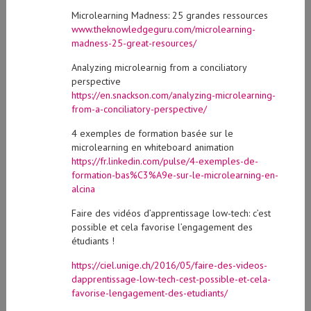
Microlearning Madness: 25 grandes ressources
www.theknowledgeguru.com/microlearning-
madness-25-great-resources/
Analyzing microlearnig from a conciliatory
perspective
https://en.snackson.com/analyzing-microlearning-
from-a-conciliatory-perspective/
4 exemples de formation basée sur le
microlearning en whiteboard animation
https://fr.linkedin.com/pulse/4-exemples-de-
formation-bas%C3%A9e-sur-le-microlearning-en-
alcina
Faire des vidéos d’apprentissage low-tech: c’est
possible et cela favorise l’engagement des
étudiants !
https://ciel.unige.ch/2016/05/faire-des-videos-
dapprentissage-low-tech-cest-possible-et-cela-
favorise-lengagement-des-etudiants/