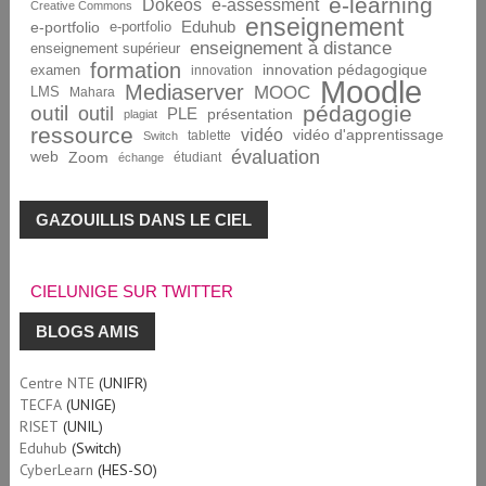
e-learning
Dokeos
e-assessment
Creative Commons
enseignement
Eduhub
e-portfolio
e-portfolio
enseignement à distance
enseignement supérieur
formation
innovation pédagogique
examen
innovation
Moodle
Mediaserver
MOOC
LMS
Mahara
pédagogie
outil
outil
PLE
présentation
plagiat
ressource
vidéo
vidéo d'apprentissage
tablette
Switch
évaluation
web
Zoom
étudiant
échange
GAZOUILLIS DANS LE CIEL
CIELUNIGE SUR TWITTER
BLOGS AMIS
Centre NTE
(UNIFR)
TECFA
(UNIGE)
RISET
(UNIL)
Eduhub
(Switch)
CyberLearn
(HES-SO)