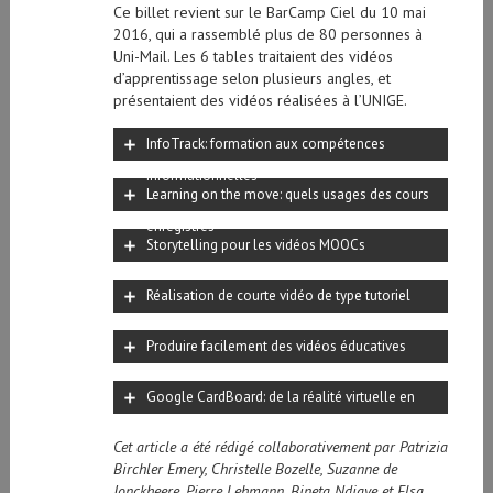
Ce billet revient sur le BarCamp Ciel du 10 mai
2016, qui a rassemblé plus de 80 personnes à
Uni-Mail. Les 6 tables traitaient des vidéos
d’apprentissage selon plusieurs angles, et
présentaient des vidéos réalisées à l’UNIGE.
InfoTrack: formation aux compétences
informationnelles
Learning on the move: quels usages des cours
enregistrés
Storytelling pour les vidéos MOOCs
Réalisation de courte vidéo de type tutoriel
Produire facilement des vidéos éducatives
Google CardBoard: de la réalité virtuelle en
carton
Cet article a été rédigé collaborativement par Patrizia
Birchler Emery, Christelle Bozelle, Suzanne de
Jonckheere, Pierre Lehmann, Bineta Ndiaye et Elsa