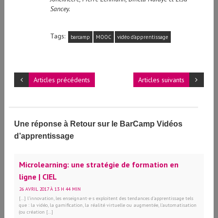
Sancey.
Tags:
barcamp
MOOC
vidéo d'apprentissage
Articles précédents
Articles suivants
Une réponse à Retour sur le BarCamp Vidéos
d’apprentissage
Microlearning: une stratégie de formation en
ligne | CIEL
26 AVRIL 2017 À 13 H 44 MIN
[…] l’innovation, les enseignant∙e∙s exploitent des tendances d’apprentissage tels
que : la vidéo, la gamification, la réalité virtuelle ou augmentée, l’automatisation
(ou création […]