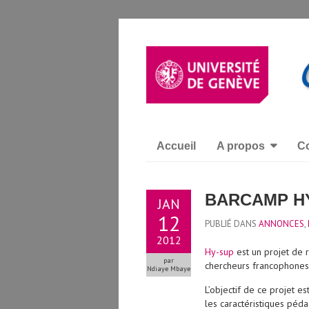
Accueil
A propos
Co
BARCAMP HY
JAN
12
PUBLIÉ DANS
ANNONCES
,
2012
Hy-sup
est un projet de
par
chercheurs francophones 
Ndiaye Mbaye
L’objectif de ce projet es
les caractéristiques péda