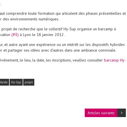
.
l faut comprendre toute formation qui articulent des phases présentielles et
par des environnements numériques.
e projet de recherche que le collectif Hy-Sup organise un barcamp à
ducation
(IFE)
à Lyon le 18 janvier 2012 .
r, et autre ayant une expérience ou un intérêt sur les dispositifs hybrides
er et partager ses idées avec d’autres dans une ambiance conviviale.
événement, le lieu, la date, les inscriptions, veuillez consulter
barcamp Hy-
ybride
Hy-Sup
projet
Articles suivants