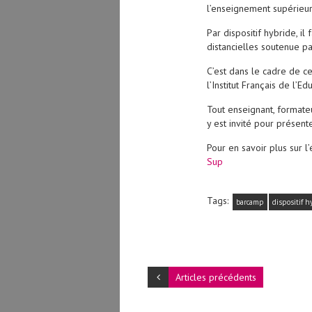
l’enseignement supérieur
Par dispositif hybride, i
distancielles soutenue 
C’est dans le cadre de c
l’Institut Français de l’E
Tout enseignant, formateu
y est invité pour présent
Pour en savoir plus sur l’
Sup
Tags:
barcamp
dispositif h
Articles précédents