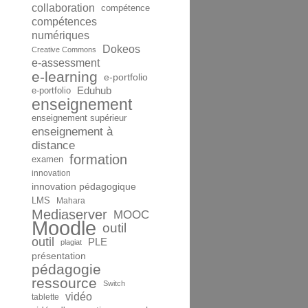
collaboration
compétence
compétences
numériques
Dokeos
Creative Commons
e-assessment
e-learning
e-portfolio
Eduhub
e-portfolio
enseignement
enseignement supérieur
enseignement à
distance
formation
examen
innovation
innovation pédagogique
LMS
Mahara
Mediaserver
MOOC
Moodle
outil
outil
PLE
plagiat
présentation
pédagogie
ressource
Switch
vidéo
tablette