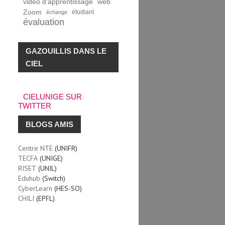
vidéo d'apprentissage
web
Zoom
étudiant
échange
évaluation
GAZOUILLIS DANS LE
CIEL
CIELUNIGE SUR
TWITTER
BLOGS AMIS
Centre NTE
(UNIFR)
TECFA
(UNIGE)
RISET
(UNIL)
Eduhub
(Switch)
CyberLearn
(HES-SO)
CHILI
(EPFL)