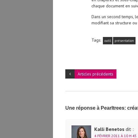
chaque document en suiva
Dans un second temps, le
modifiant sa structure o
Tags:
outil
présentation
Articles précédents
Une réponse à Pearltrees: créa
Kalli Benetos
dit :
4 FÉVRIER 2011 À 10 H 45