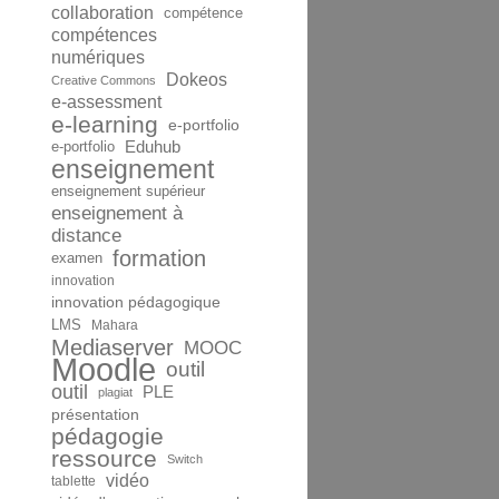
collaboration
compétence
compétences
numériques
Dokeos
Creative Commons
e-assessment
e-learning
e-portfolio
Eduhub
e-portfolio
enseignement
enseignement supérieur
enseignement à
distance
formation
examen
innovation
innovation pédagogique
LMS
Mahara
Mediaserver
MOOC
Moodle
outil
outil
PLE
plagiat
présentation
pédagogie
ressource
Switch
vidéo
tablette