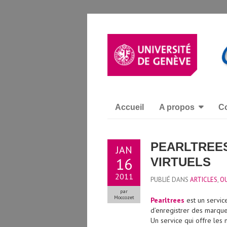
Accueil
A propos
Co
PEARLTREES
JAN
16
VIRTUELS
2011
PUBLIÉ DANS
ARTICLES
,
OU
par
Moccozet
Pearltrees
est un servi
d’enregistrer des marque
Un service qui offre les