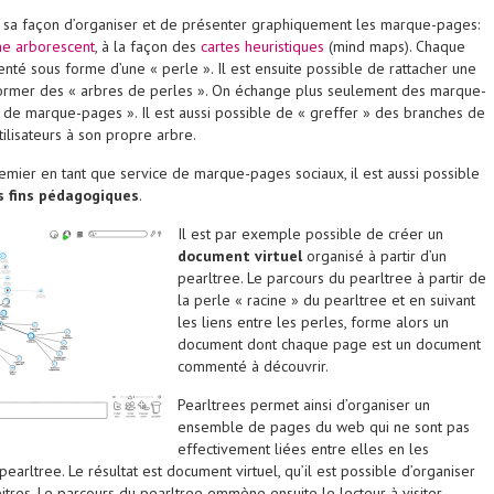
st sa façon d’organiser et de présenter graphiquement les marque-pages:
he arborescent
, à la façon des
cartes heuristiques
(mind maps). Chaque
té sous forme d’une « perle ». Il est ensuite possible de rattacher une
former des « arbres de perles ». On échange plus seulement des marque-
 de marque-pages ». Il est aussi possible de « greffer » des branches de
ilisateurs à son propre arbre.
mier en tant que service de marque-pages sociaux, il est aussi possible
s fins pédagogiques
.
Il est par exemple possible de créer un
document virtuel
organisé à partir d’un
pearltree. Le parcours du pearltree à partir de
la perle « racine » du pearltree et en suivant
les liens entre les perles, forme alors un
document dont chaque page est un document
commenté à découvrir.
Pearltrees permet ainsi d’organiser un
ensemble de pages du web qui ne sont pas
effectivement liées entre elles en les
pearltree. Le résultat est document virtuel, qu’il est possible d’organiser
itres. Le parcours du pearltree emmène ensuite le lecteur à visiter