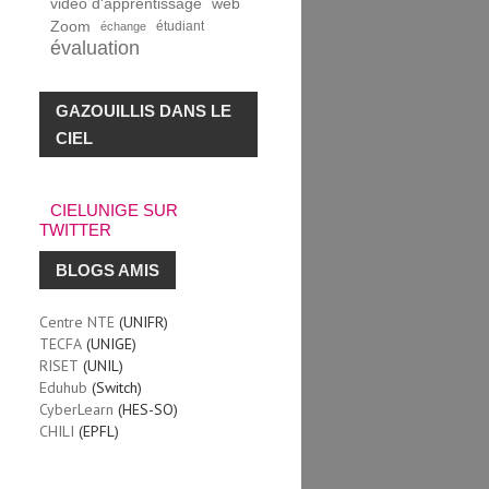
vidéo d'apprentissage
web
Zoom
étudiant
échange
évaluation
GAZOUILLIS DANS LE
CIEL
CIELUNIGE SUR
TWITTER
BLOGS AMIS
Centre NTE
(UNIFR)
TECFA
(UNIGE)
RISET
(UNIL)
Eduhub
(Switch)
CyberLearn
(HES-SO)
CHILI
(EPFL)