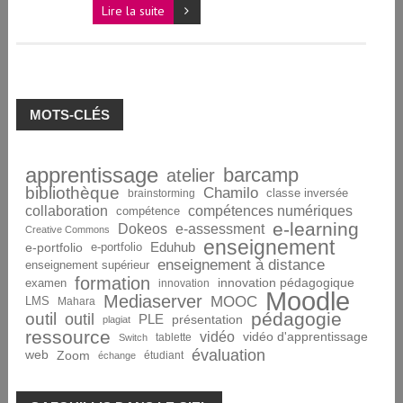
Lire la suite
MOTS-CLÉS
apprentissage
barcamp
atelier
bibliothèque
Chamilo
brainstorming
classe inversée
collaboration
compétences numériques
compétence
e-learning
Dokeos
e-assessment
Creative Commons
enseignement
Eduhub
e-portfolio
e-portfolio
enseignement à distance
enseignement supérieur
formation
innovation pédagogique
examen
innovation
Moodle
Mediaserver
MOOC
LMS
Mahara
pédagogie
outil
outil
PLE
présentation
plagiat
ressource
vidéo
vidéo d'apprentissage
tablette
Switch
évaluation
web
Zoom
étudiant
échange