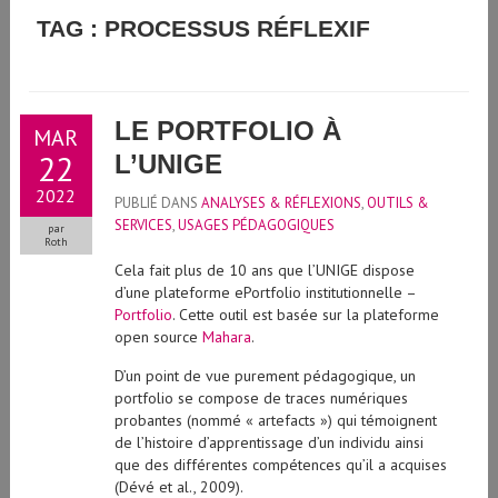
GUIDE D'UTILISATION DE L'INTELLIGENCE ARTIFICIELLE
TAG : PROCESSUS RÉFLEXIF
GÉNÉRATIVE À L'UNIVERSITÉ DE GENÈVE
LE PORTFOLIO À
MAR
22
L’UNIGE
2022
PUBLIÉ DANS
ANALYSES & RÉFLEXIONS
,
OUTILS &
SERVICES
,
USAGES PÉDAGOGIQUES
par
Roth
Cela fait plus de 10 ans que l’UNIGE dispose
d’une plateforme ePortfolio institutionnelle –
Portfolio
. Cette outil est basée sur la plateforme
open source
Mahara
.
D’un point de vue purement pédagogique, un
portfolio se compose de traces numériques
probantes (nommé « artefacts ») qui témoignent
de l’histoire d’apprentissage d’un individu ainsi
que des différentes compétences qu’il a acquises
(Dévé et al., 2009).