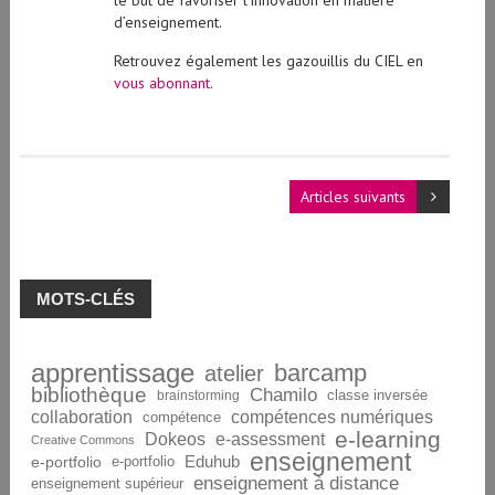
le but de favoriser l’innovation en matière
d’enseignement.
Retrouvez également les gazouillis du CIEL en
vous abonnant
.
Articles suivants
MOTS-CLÉS
apprentissage
barcamp
atelier
bibliothèque
Chamilo
brainstorming
classe inversée
collaboration
compétences numériques
compétence
e-learning
Dokeos
e-assessment
Creative Commons
enseignement
Eduhub
e-portfolio
e-portfolio
enseignement à distance
enseignement supérieur