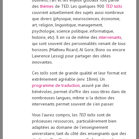
business, l’art et les enjeux globaux font partie
des
thèmes
de TED. Les quelques 900
TED talks
couvrent actuellement des sujets aussi nombreux
que divers (physique, neurosciences, économie,
art, religion, linguistique, management,
psychologie, science politique, informatique,
histoire, etc). Il en va de même des
intervenants
,
qui sont souvent des personnalités venant de tous
horizons (Mathieu Ricard, Al Gore, Bono ou encore
Lawrence Lessig) pour partager des idées
innovantes.
Ces
talks
sont de grande qualité et leur format est
extrêmement agréable (env. 18mn). Un
programme de traduction
, assuré par des
bénévoles, permet d’offrir des sous-titres dans de
nombreuses langues, même si la diction des
intervenants permet souvent de s’en passer.
Vous l’aurez compris, les
TED talks
sont de
précieuses ressources, particulièrement bien
adaptées au domaine de l’enseignement
universitaire, tant du côté des enseignants que des