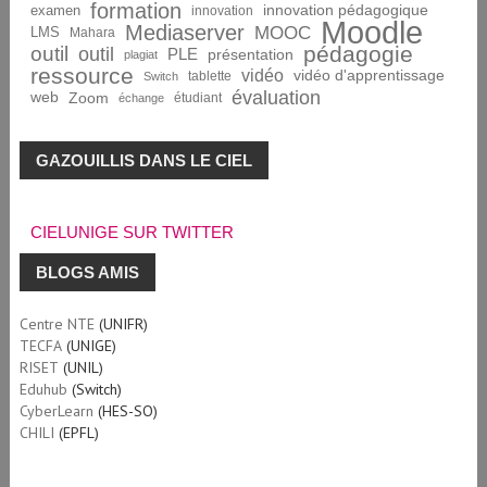
formation
innovation pédagogique
examen
innovation
Moodle
Mediaserver
MOOC
LMS
Mahara
pédagogie
outil
outil
PLE
présentation
plagiat
ressource
vidéo
vidéo d'apprentissage
tablette
Switch
évaluation
web
Zoom
étudiant
échange
GAZOUILLIS DANS LE CIEL
CIELUNIGE SUR TWITTER
BLOGS AMIS
Centre NTE
(UNIFR)
TECFA
(UNIGE)
RISET
(UNIL)
Eduhub
(Switch)
CyberLearn
(HES-SO)
CHILI
(EPFL)