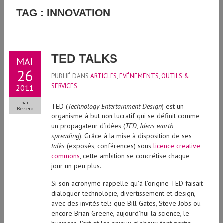
GUIDE D'UTILISATION DE L'INTELLIGENCE ARTIFICIELLE
TAG : INNOVATION
GÉNÉRATIVE À L'UNIVERSITÉ DE GENÈVE
TED TALKS
MAI
26
PUBLIÉ DANS
ARTICLES
,
EVÉNEMENTS
,
OUTILS &
SERVICES
2011
par
TED (
Technology Entertainment Design
) est un
Bessero
organisme à but non lucratif qui se définit comme
un propagateur d’idées (
TED, Ideas worth
spreading
). Grâce à la mise à disposition de ses
talks
(exposés, conférences) sous
licence creative
commons
, cette ambition se concrétise chaque
jour un peu plus.
Si son acronyme rappelle qu’à l’origine TED faisait
dialoguer technologie, divertissement et design,
avec des invités tels que Bill Gates, Steve Jobs ou
encore Brian Greene, aujourd’hui la science, le