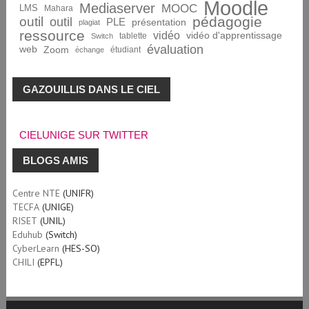
Moodle
Mediaserver
MOOC
LMS
Mahara
pédagogie
outil
outil
PLE
présentation
plagiat
ressource
vidéo
vidéo d'apprentissage
tablette
Switch
évaluation
web
Zoom
étudiant
échange
GAZOUILLIS DANS LE CIEL
CIELUNIGE SUR TWITTER
BLOGS AMIS
Centre NTE
(UNIFR)
TECFA
(UNIGE)
RISET
(UNIL)
Eduhub
(Switch)
CyberLearn
(HES-SO)
CHILI
(EPFL)