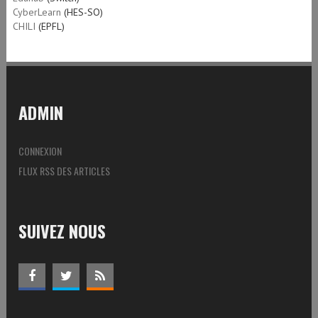
CyberLearn
(HES-SO)
CHILI
(EPFL)
ADMIN
CONNEXION
FLUX RSS DES ARTICLES
SUIVEZ NOUS