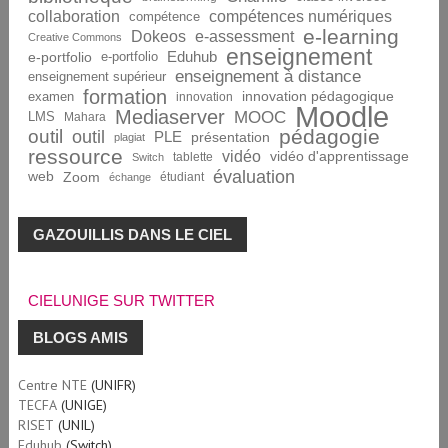
collaboration
compétences numériques
compétence
e-learning
Dokeos
e-assessment
Creative Commons
enseignement
Eduhub
e-portfolio
e-portfolio
enseignement à distance
enseignement supérieur
formation
innovation pédagogique
examen
innovation
Moodle
Mediaserver
MOOC
LMS
Mahara
pédagogie
outil
outil
PLE
présentation
plagiat
ressource
vidéo
vidéo d'apprentissage
tablette
Switch
évaluation
web
Zoom
étudiant
échange
GAZOUILLIS DANS LE CIEL
CIELUNIGE SUR TWITTER
BLOGS AMIS
Centre NTE
(UNIFR)
TECFA
(UNIGE)
RISET
(UNIL)
Eduhub
(Switch)