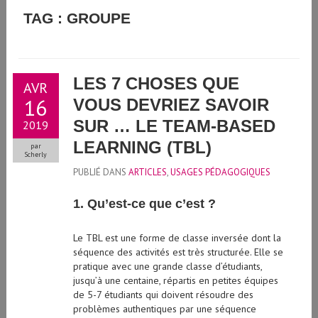
GUIDE D'UTILISATION DE L'INTELLIGENCE ARTIFICIELLE
TAG : GROUPE
GÉNÉRATIVE À L'UNIVERSITÉ DE GENÈVE
LES 7 CHOSES QUE
AVR
16
VOUS DEVRIEZ SAVOIR
SUR … LE TEAM-BASED
2019
LEARNING (TBL)
par
Scherly
PUBLIÉ DANS
ARTICLES
,
USAGES PÉDAGOGIQUES
1. Qu’est-ce que c’est ?
Le TBL est une forme de classe inversée dont la
séquence des activités est très structurée. Elle se
pratique avec une grande classe d’étudiants,
jusqu’à une centaine, répartis en petites équipes
de 5-7 étudiants qui doivent résoudre des
problèmes authentiques par une séquence