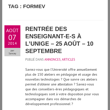
GUIDE D'UTILISATION DE L'INTELLIGENCE ARTIFICIELLE
TAG : FORMEV
GÉNÉRATIVE À L'UNIVERSITÉ DE GENÈVE
RENTRÉE DES
AOÛT
07
ENSEIGNANT-E-S À
L’UNIGE – 25 AOÛT – 10
2014
SEPTEMBRE
par
Sancey
PUBLIÉ DANS
ANNONCES
,
ARTICLES
Saviez-vous que l’Université offre annuellement
plus de 150 ateliers en pédagogie et usage des
nouvelles technologies ? Que suivre ces ateliers
permet d’obtenir une attestation ? Saviez-vous
que des conseillers-ères pédagogiques et
technologiques sont à votre disposition pour vous
accompagner dans vos démarches de
développement professionnel ?