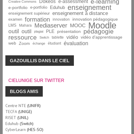
e-learning
Dokeos
e-assessment
Creative Commons
enseignement
Eduhub
e-portfolio
e-portfolio
enseignement à distance
enseignement supérieur
formation
innovation pédagogique
examen
innovation
Moodle
Mediaserver
MOOC
LMS
Mahara
pédagogie
outil
outil
PLE
présentation
plagiat
ressource
vidéo
vidéo d'apprentissage
tablette
Switch
évaluation
web
Zoom
étudiant
échange
GAZOUILLIS DANS LE CIEL
CIELUNIGE SUR TWITTER
BLOGS AMIS
Centre NTE
(UNIFR)
TECFA
(UNIGE)
RISET
(UNIL)
Eduhub
(Switch)
CyberLearn
(HES-SO)