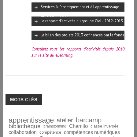
Services à l'enseignement et à l'apprentissage -
offre 2012-2013
Le rapport d’activités du groupe Ciel - 2012-2013
Le bilan des projets 2013 cofinancés par le fonds
de développement pédagogique de l'UNIGE
Consultez tous les rapports d’activités depuis 2010
sur le site du eLearning.
MOTS-CLÉS
apprentissage
barcamp
atelier
bibliothèque
Chamilo
brainstorming
classe inversée
collaboration
compétences numériques
compétence