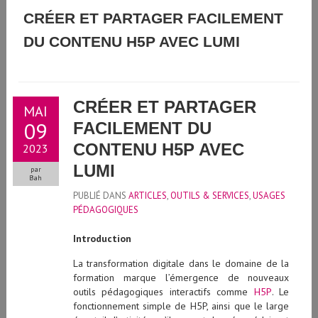
GUIDE D'UTILISATION DE L'INTELLIGENCE ARTIFICIELLE
CRÉER ET PARTAGER FACILEMENT
DU CONTENU H5P AVEC LUMI
GÉNÉRATIVE À L'UNIVERSITÉ DE GENÈVE
CRÉER ET PARTAGER
MAI
09
FACILEMENT DU
CONTENU H5P AVEC
2023
LUMI
par
Bah
PUBLIÉ DANS
ARTICLES
,
OUTILS & SERVICES
,
USAGES
PÉDAGOGIQUES
Introduction
La transformation digitale dans le domaine de la
formation marque l’émergence de nouveaux
outils pédagogiques interactifs comme
H5P
. Le
fonctionnement simple de H5P, ainsi que le large