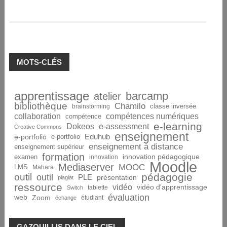
MOTS-CLÉS
apprentissage
barcamp
atelier
bibliothèque
Chamilo
brainstorming
classe inversée
collaboration
compétences numériques
compétence
e-learning
Dokeos
e-assessment
Creative Commons
enseignement
Eduhub
e-portfolio
e-portfolio
enseignement à distance
enseignement supérieur
formation
innovation pédagogique
examen
innovation
Moodle
Mediaserver
MOOC
LMS
Mahara
pédagogie
outil
outil
PLE
présentation
plagiat
ressource
vidéo
vidéo d'apprentissage
tablette
Switch
évaluation
web
Zoom
étudiant
échange
GAZOUILLIS DANS LE CIEL