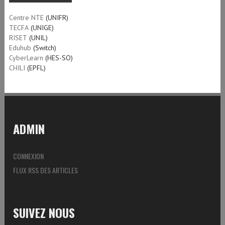
Centre NTE
(UNIFR)
TECFA
(UNIGE)
RISET
(UNIL)
Eduhub
(Switch)
CyberLearn
(HES-SO)
CHILI
(EPFL)
ADMIN
CONNEXION
FLUX RSS DES ARTICLES
SUIVEZ NOUS