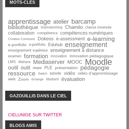
MOTS-CLÉS
apprentissage
barcamp
atelier
bibliothèque
Chamilo
brainstorming
classe inversée
collaboration
compétences numériques
compétence
e-learning
Dokeos
e-assessment
Creative Commons
enseignement
Eduhub
e-portfolio
e-portfolio
enseignement à distance
enseignement supérieur
formation
innovation pédagogique
examen
innovation
Moodle
Mediaserver
MOOC
LMS
Mahara
pédagogie
outil
outil
PLE
présentation
plagiat
ressource
vidéo
vidéo d'apprentissage
tablette
Switch
évaluation
web
Zoom
étudiant
échange
GAZOUILLIS DANS LE CIEL
CIELUNIGE SUR TWITTER
BLOGS AMIS