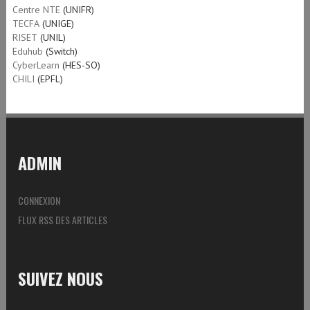
Centre NTE
(UNIFR)
TECFA
(UNIGE)
RISET
(UNIL)
Eduhub
(Switch)
CyberLearn
(HES-SO)
CHILI
(EPFL)
ADMIN
CONNEXION
FLUX RSS DES ARTICLES
SUIVEZ NOUS