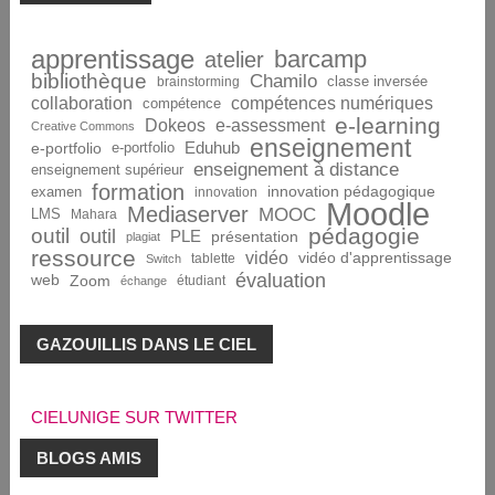
apprentissage
barcamp
atelier
bibliothèque
Chamilo
brainstorming
classe inversée
collaboration
compétences numériques
compétence
e-learning
Dokeos
e-assessment
Creative Commons
enseignement
Eduhub
e-portfolio
e-portfolio
enseignement à distance
enseignement supérieur
formation
innovation pédagogique
examen
innovation
Moodle
Mediaserver
MOOC
LMS
Mahara
pédagogie
outil
outil
PLE
présentation
plagiat
ressource
vidéo
vidéo d'apprentissage
tablette
Switch
évaluation
web
Zoom
étudiant
échange
GAZOUILLIS DANS LE CIEL
CIELUNIGE SUR TWITTER
BLOGS AMIS