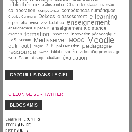
bibliothèque
Chamilo
brainstorming
classe inversée
collaboration
compétences numériques
compétence
e-learning
Dokeos
e-assessment
Creative Commons
enseignement
Eduhub
e-portfolio
e-portfolio
enseignement à distance
enseignement supérieur
formation
innovation pédagogique
examen
innovation
Moodle
Mediaserver
MOOC
LMS
Mahara
pédagogie
outil
outil
PLE
présentation
plagiat
ressource
vidéo
vidéo d'apprentissage
tablette
Switch
évaluation
web
Zoom
étudiant
échange
GAZOUILLIS DANS LE CIEL
CIELUNIGE SUR TWITTER
BLOGS AMIS
Centre NTE
(UNIFR)
TECFA
(UNIGE)
RISET
(UNIL)