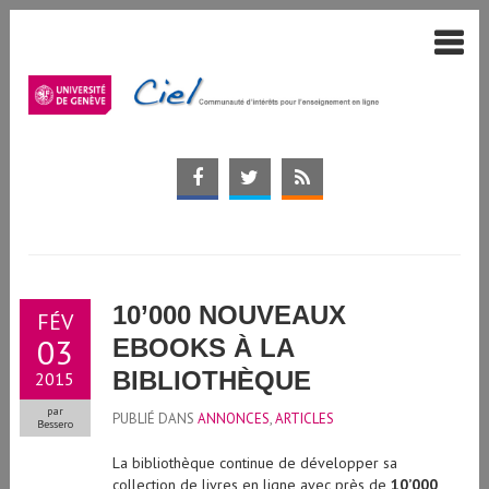
10’000 NOUVEAUX
FÉV
03
EBOOKS À LA
BIBLIOTHÈQUE
2015
par
PUBLIÉ DANS
ANNONCES
,
ARTICLES
Bessero
La bibliothèque continue de développer sa
collection de livres en ligne avec près de
10’000