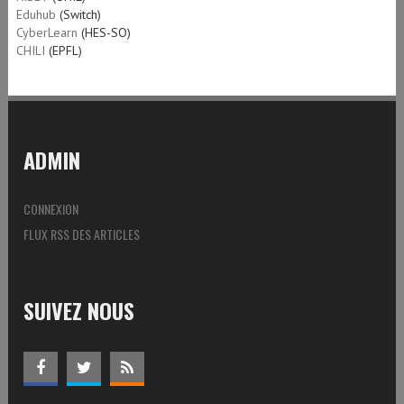
Eduhub
(Switch)
CyberLearn
(HES-SO)
CHILI
(EPFL)
ADMIN
CONNEXION
FLUX RSS DES ARTICLES
SUIVEZ NOUS