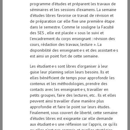
programme d’études et préparent les travaux de
séminaires et les sessions d’examens. La semaine
d’études libres favorise ce travail de révision et
de préparation car elle fixe une première étape
dans le semestre. Comme le souligne la Faculté
des SES , elle est placée « sous le suivi et
l’encadrement du corps enseignant : révision des
cours, rédaction des travaux, lecture ». La
disponibilité des enseignant·e·s et des assistant·e·s
est ainsi un point fort de cette semaine.
Les étudiant·e·s sont libres d’organiser à leur
guise leur planning selon leurs besoins. Ils et
elles bénéficient de temps pour approfondir les
contenus et les méthodologies, prendre des
contacts avec les enseignant·e·s, travailler en
petits groupes, faire des lectures, etc.. Ils et elles
peuvent ainsi travailler d’une manière plus
approfondie et faire le point sur leurs études.
Finalement, sous couvert de liberté, cette semaine
d’études libres est exigeante car elle demande
aux étudiant·e·s une réflexion sur l’appris, ce qu’ils
ou elles n’ont pas compris et quelles stratégies