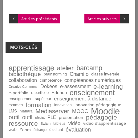
Articles précédents
Articles suivants
MOTS-CLÉS
apprentissage
barcamp
atelier
bibliothèque
Chamilo
brainstorming
classe inversée
collaboration
compétences numériques
compétence
e-learning
Dokeos
e-assessment
Creative Commons
enseignement
Eduhub
e-portfolio
e-portfolio
enseignement à distance
enseignement supérieur
formation
innovation pédagogique
examen
innovation
Moodle
Mediaserver
MOOC
LMS
Mahara
pédagogie
outil
outil
PLE
présentation
plagiat
ressource
vidéo
vidéo d'apprentissage
tablette
Switch
évaluation
web
Zoom
étudiant
échange