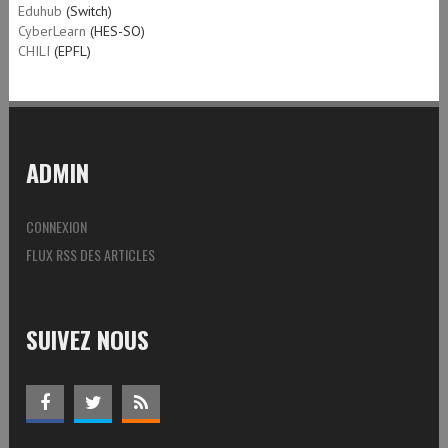
Eduhub
(Switch)
CyberLearn
(HES-SO)
CHILI
(EPFL)
ADMIN
CONNEXION
FLUX RSS DES ARTICLES
SUIVEZ NOUS