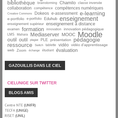
bibliothèque
Chamilo
brainstorming
classe inversée
collaboration
compétences numériques
compétence
e-learning
Dokeos
e-assessment
Creative Commons
enseignement
Eduhub
e-portfolio
e-portfolio
enseignement à distance
enseignement supérieur
formation
innovation pédagogique
examen
innovation
Moodle
Mediaserver
MOOC
LMS
Mahara
pédagogie
outil
outil
PLE
présentation
plagiat
ressource
vidéo
vidéo d'apprentissage
tablette
Switch
évaluation
web
Zoom
étudiant
échange
GAZOUILLIS DANS LE CIEL
CIELUNIGE SUR TWITTER
BLOGS AMIS
Centre NTE
(UNIFR)
TECFA
(UNIGE)
RISET
(UNIL)