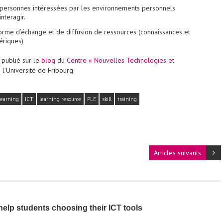
personnes intéressées par les environnements personnels
nteragir.
forme d’échange et de diffusion de ressources (connaissances et
riques)
publié sur le
blog
du
Centre « Nouvelles Technologies et
l’Université de Fribourg.
learning
ICT
learning resource
PLE
skill
training
Articles suivants
elp students choosing their ICT tools