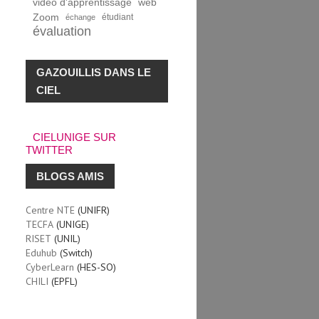
vidéo d'apprentissage
web
Zoom
étudiant
échange
évaluation
GAZOUILLIS DANS LE
CIEL
CIELUNIGE SUR
TWITTER
BLOGS AMIS
Centre NTE
(UNIFR)
TECFA
(UNIGE)
RISET
(UNIL)
Eduhub
(Switch)
CyberLearn
(HES-SO)
CHILI
(EPFL)