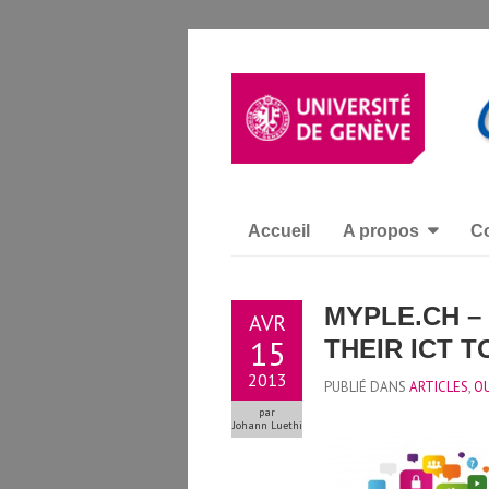
Accueil
A propos
Co
MYPLE.CH –
AVR
15
THEIR ICT 
2013
PUBLIÉ DANS
ARTICLES
,
OU
par
Johann Luethi