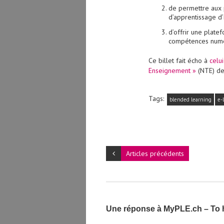
de permettre aux 
d’apprentissage d’i
d’offrir une plate
compétences numé
Ce billet fait écho à
celui
Enseignement »
(NTE) de 
Tags:
blended learning
e-
Articles précédents
Une réponse à MyPLE.ch – To h