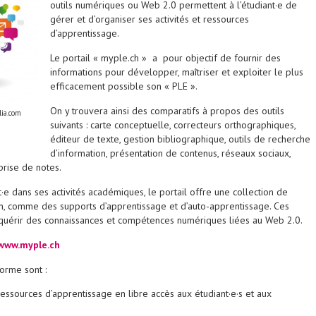
outils numériques ou Web 2.0 permettent à l’étudiant·e de
gérer et d’organiser ses activités et ressources
d’apprentissage.
Le portail « myple.ch » a pour objectif de fournir des
informations pour développer, maîtriser et exploiter le plus
efficacement possible son « PLE ».
On y trouvera ainsi des comparatifs à propos des outils
lia.com
suivants : carte conceptuelle, correcteurs orthographiques,
éditeur de texte, gestion bibliographique, outils de recherche
d’information, présentation de contenus, réseaux sociaux,
rise de notes.
nt·e dans ses activités académiques, le portail offre une collection de
on, comme des supports d’apprentissage et d’auto-apprentissage. Ces
cquérir des connaissances et compétences numériques liées au Web 2.0.
/www.myple.ch
forme sont :
ssources d’apprentissage en libre accès aux étudiant·e·s et aux