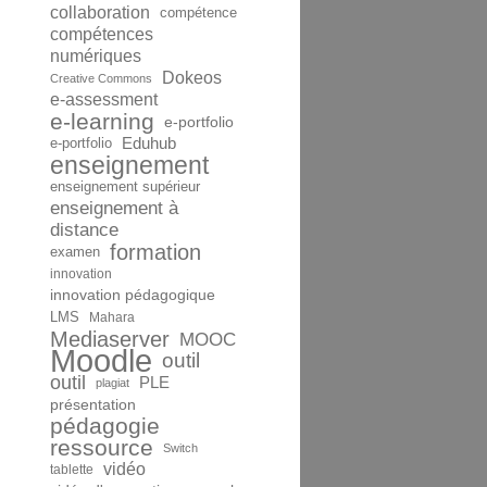
collaboration
compétence
compétences
numériques
Dokeos
Creative Commons
e-assessment
e-learning
e-portfolio
Eduhub
e-portfolio
enseignement
enseignement supérieur
enseignement à
distance
formation
examen
innovation
innovation pédagogique
LMS
Mahara
Mediaserver
MOOC
Moodle
outil
outil
PLE
plagiat
présentation
pédagogie
ressource
Switch
vidéo
tablette