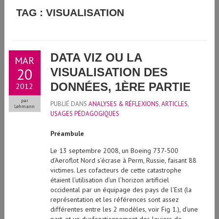
GUIDE D'UTILISATION DE L'INTELLIGENCE ARTIFICIELLE
TAG : VISUALISATION
GÉNÉRATIVE À L'UNIVERSITÉ DE GENÈVE
DATA VIZ OU LA
MAR
20
VISUALISATION DES
DONNÉES, 1ÈRE PARTIE
2012
par
PUBLIÉ DANS
ANALYSES & RÉFLEXIONS
,
ARTICLES
,
Lehmann
USAGES PÉDAGOGIQUES
Préambule
Le 13 septembre 2008, un Boeing 737-500
d’Aeroflot Nord s’écrase à Perm, Russie, faisant 88
victimes. Les cofacteurs de cette catastrophe
étaient l’utilisation d’un l’horizon artificiel
occidental par un équipage des pays de l’Est (la
représentation et les références sont assez
différentes entre les 2 modèles, voir Fig 1.), d’une