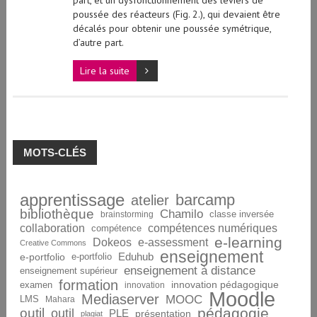
part, et un dysfonctionnement des leviers de
poussée des réacteurs (Fig. 2.), qui devaient être
décalés pour obtenir une poussée symétrique,
d’autre part.
Lire la suite
MOTS-CLÉS
apprentissage
barcamp
atelier
bibliothèque
Chamilo
brainstorming
classe inversée
collaboration
compétences numériques
compétence
e-learning
Dokeos
e-assessment
Creative Commons
enseignement
Eduhub
e-portfolio
e-portfolio
enseignement à distance
enseignement supérieur
formation
innovation pédagogique
examen
innovation
Moodle
Mediaserver
MOOC
LMS
Mahara
pédagogie
outil
outil
PLE
présentation
plagiat