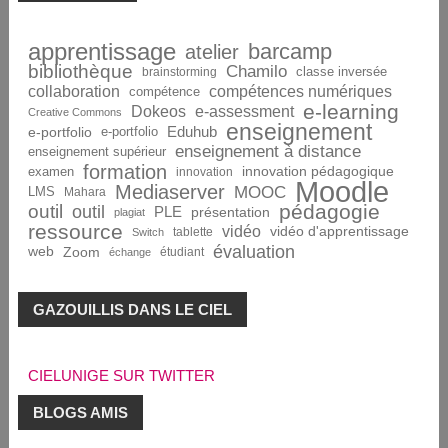
apprentissage
barcamp
atelier
bibliothèque
Chamilo
brainstorming
classe inversée
collaboration
compétences numériques
compétence
e-learning
Dokeos
e-assessment
Creative Commons
enseignement
Eduhub
e-portfolio
e-portfolio
enseignement à distance
enseignement supérieur
formation
innovation pédagogique
examen
innovation
Moodle
Mediaserver
MOOC
LMS
Mahara
pédagogie
outil
outil
PLE
présentation
plagiat
ressource
vidéo
vidéo d'apprentissage
tablette
Switch
évaluation
web
Zoom
étudiant
échange
GAZOUILLIS DANS LE CIEL
CIELUNIGE SUR TWITTER
BLOGS AMIS