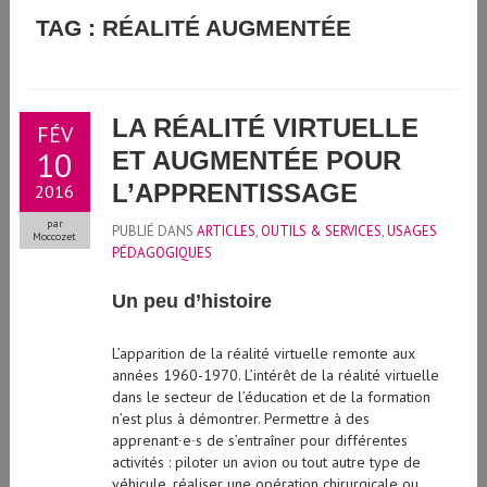
GUIDE D'UTILISATION DE L'INTELLIGENCE ARTIFICIELLE
TAG : RÉALITÉ AUGMENTÉE
GÉNÉRATIVE À L'UNIVERSITÉ DE GENÈVE
LA RÉALITÉ VIRTUELLE
FÉV
10
ET AUGMENTÉE POUR
L’APPRENTISSAGE
2016
par
PUBLIÉ DANS
ARTICLES
,
OUTILS & SERVICES
,
USAGES
Moccozet
PÉDAGOGIQUES
Un peu d’histoire
L’apparition de la réalité virtuelle remonte aux
années 1960-1970. L’intérêt de la réalité virtuelle
dans le secteur de l’éducation et de la formation
n’est plus à démontrer. Permettre à des
apprenant∙e∙s de s’entraîner pour différentes
activités : piloter un avion ou tout autre type de
véhicule, réaliser une opération chirurgicale ou