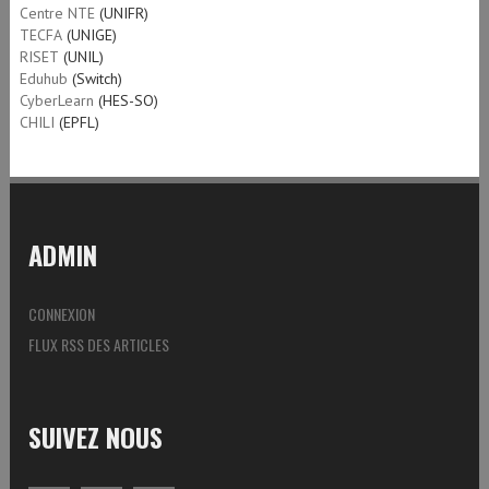
Centre NTE
(UNIFR)
TECFA
(UNIGE)
RISET
(UNIL)
Eduhub
(Switch)
CyberLearn
(HES-SO)
CHILI
(EPFL)
ADMIN
CONNEXION
FLUX RSS DES ARTICLES
SUIVEZ NOUS