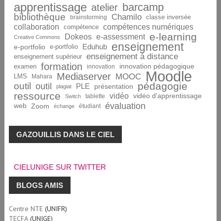
apprentissage
barcamp
atelier
bibliothèque
Chamilo
brainstorming
classe inversée
collaboration
compétences numériques
compétence
e-learning
Dokeos
e-assessment
Creative Commons
enseignement
Eduhub
e-portfolio
e-portfolio
enseignement à distance
enseignement supérieur
formation
innovation pédagogique
examen
innovation
Moodle
Mediaserver
MOOC
LMS
Mahara
pédagogie
outil
outil
PLE
présentation
plagiat
ressource
vidéo
vidéo d'apprentissage
tablette
Switch
évaluation
web
Zoom
étudiant
échange
GAZOUILLIS DANS LE CIEL
CIELUNIGE SUR TWITTER
BLOGS AMIS
Centre NTE
(UNIFR)
TECFA
(UNIGE)