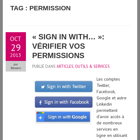
GUIDE D'UTILISATION DE L'INTELLIGENCE ARTIFICIELLE
TAG : PERMISSION
GÉNÉRATIVE À L'UNIVERSITÉ DE GENÈVE
« SIGN IN WITH… »:
OCT
29
VÉRIFIER VOS
PERMISSIONS
2013
par
PUBLIÉ DANS
ARTICLES
,
OUTILS & SERVICES
Bessero
Les comptes
Twitter,
Facebook,
Google et autre
Linkedin
permettent
d’avoir accès à
de nombreux
services en
ligne en utilisant