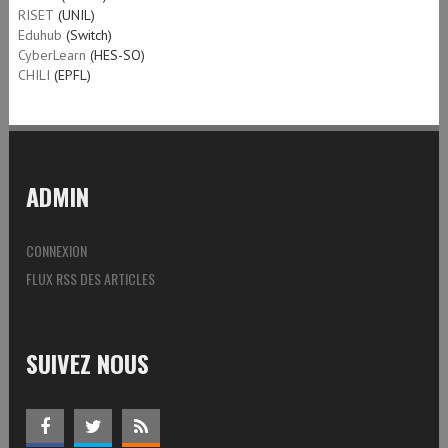
RISET
(UNIL)
Eduhub
(Switch)
CyberLearn
(HES-SO)
CHILI
(EPFL)
ADMIN
CONNEXION
FLUX RSS DES ARTICLES
SUIVEZ NOUS