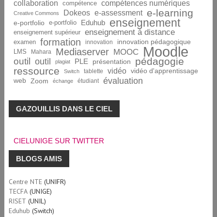
collaboration
compétences numériques
compétence
e-learning
Dokeos
e-assessment
Creative Commons
enseignement
Eduhub
e-portfolio
e-portfolio
enseignement à distance
enseignement supérieur
formation
innovation pédagogique
examen
innovation
Moodle
Mediaserver
MOOC
LMS
Mahara
pédagogie
outil
outil
PLE
présentation
plagiat
ressource
vidéo
vidéo d'apprentissage
tablette
Switch
évaluation
web
Zoom
étudiant
échange
GAZOUILLIS DANS LE CIEL
CIELUNIGE SUR TWITTER
BLOGS AMIS
Centre NTE
(UNIFR)
TECFA
(UNIGE)
RISET
(UNIL)
Eduhub
(Switch)