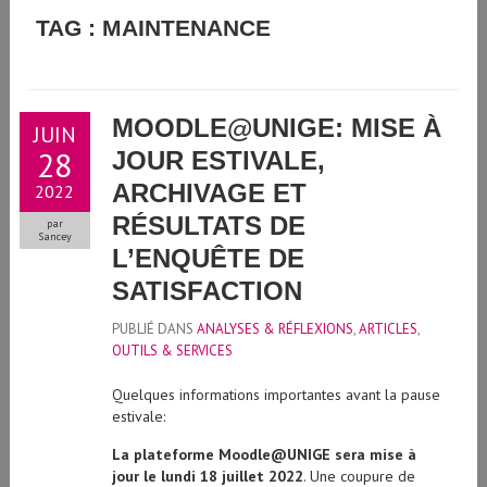
GUIDE D'UTILISATION DE L'INTELLIGENCE ARTIFICIELLE
TAG : MAINTENANCE
GÉNÉRATIVE À L'UNIVERSITÉ DE GENÈVE
MOODLE@UNIGE: MISE À
JUIN
28
JOUR ESTIVALE,
ARCHIVAGE ET
2022
RÉSULTATS DE
par
Sancey
L’ENQUÊTE DE
SATISFACTION
PUBLIÉ DANS
ANALYSES & RÉFLEXIONS
,
ARTICLES
,
OUTILS & SERVICES
Quelques informations importantes avant la pause
estivale:
La plateforme Moodle@UNIGE sera mise à
jour le lundi 18 juillet 2022
. Une coupure de