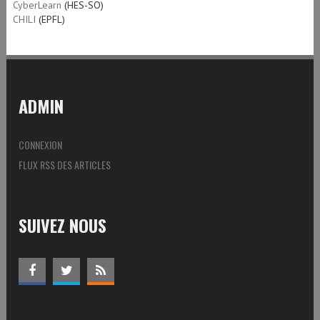
CyberLearn
(HES-SO)
CHILI
(EPFL)
ADMIN
CONNEXION
FLUX RSS DES ARTICLES
SUIVEZ NOUS