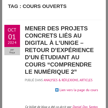
GUIDE D'UTILISATION DE L'INTELLIGENCE ARTIFICIELLE
TAG : COURS OUVERTS
GÉNÉRATIVE À L'UNIVERSITÉ DE GENÈVE
MENER DES PROJETS
OCT
01
CONCRETS LIÉS AU
DIGITAL À L’UNIGE –
2024
RETOUR D’EXPÉRIENCE
par
Rioja
D’UN ÉTUDIANT AU
COURS “COMPRENDRE
LE NUMÉRIQUE 2”
PUBLIÉ DANS
ANALYSES & RÉFLEXIONS
,
ARTICLES
Lien vers la page du cours
Ce billet de blog a été co-écrit par
Daniel Dos Santos