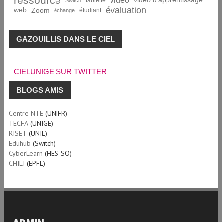
ressource
vidéo
vidéo d'apprentissage
tablette
Switch
évaluation
web
Zoom
étudiant
échange
GAZOUILLIS DANS LE CIEL
CIELUNIGE SUR TWITTER
BLOGS AMIS
Centre NTE
(UNIFR)
TECFA
(UNIGE)
RISET
(UNIL)
Eduhub
(Switch)
CyberLearn
(HES-SO)
CHILI
(EPFL)