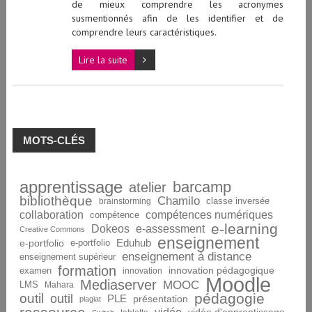
de mieux comprendre les acronymes
susmentionnés afin de les identifier et de
comprendre leurs caractéristiques.
Lire la suite
MOTS-CLÉS
apprentissage
barcamp
atelier
bibliothèque
Chamilo
brainstorming
classe inversée
collaboration
compétences numériques
compétence
e-learning
Dokeos
e-assessment
Creative Commons
enseignement
Eduhub
e-portfolio
e-portfolio
enseignement à distance
enseignement supérieur
formation
innovation pédagogique
examen
innovation
Moodle
Mediaserver
MOOC
LMS
Mahara
pédagogie
outil
outil
PLE
présentation
plagiat