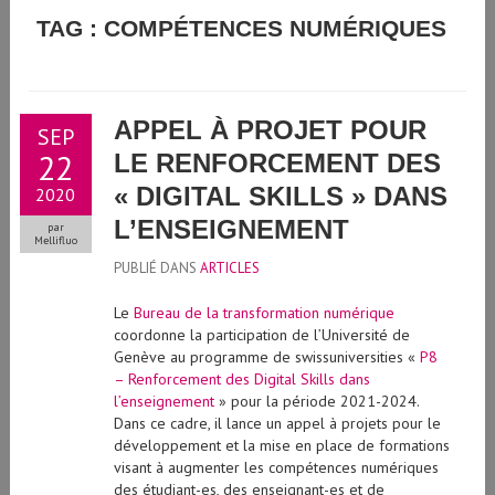
GUIDE D'UTILISATION DE L'INTELLIGENCE ARTIFICIELLE
TAG : COMPÉTENCES NUMÉRIQUES
GÉNÉRATIVE À L'UNIVERSITÉ DE GENÈVE
APPEL À PROJET POUR
SEP
22
LE RENFORCEMENT DES
« DIGITAL SKILLS » DANS
2020
L’ENSEIGNEMENT
par
Mellifluo
PUBLIÉ DANS
ARTICLES
Le
Bureau de la transformation numérique
coordonne la participation de l’Université de
Genève au programme de swissuniversities «
P8
– Renforcement des Digital Skills dans
l’enseignement
» pour la période 2021-2024.
Dans ce cadre, il lance un appel à projets pour le
développement et la mise en place de formations
visant à augmenter les compétences numériques
des étudiant-es, des enseignant-es et de