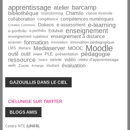
apprentissage
barcamp
atelier
bibliothèque
Chamilo
brainstorming
classe inversée
collaboration
compétences numériques
compétence
e-learning
Dokeos
e-assessment
Creative Commons
enseignement
Eduhub
e-portfolio
e-portfolio
enseignement à distance
enseignement supérieur
formation
innovation pédagogique
examen
innovation
Moodle
Mediaserver
MOOC
LMS
Mahara
pédagogie
outil
outil
PLE
présentation
plagiat
ressource
vidéo
vidéo d'apprentissage
tablette
Switch
évaluation
web
Zoom
étudiant
échange
GAZOUILLIS DANS LE CIEL
CIELUNIGE SUR TWITTER
BLOGS AMIS
Centre NTE
(UNIFR)