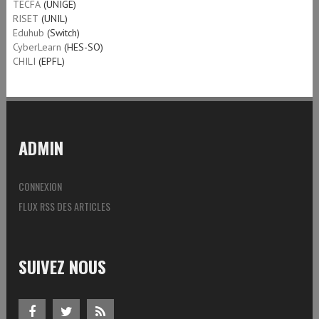
TECFA
(UNIGE)
RISET
(UNIL)
Eduhub
(Switch)
CyberLearn
(HES-SO)
CHILI
(EPFL)
ADMIN
CONNEXION
FLUX RSS DES ARTICLES
SUIVEZ NOUS