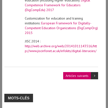
education (including higher education):
Digital
Competence Framework for Educators
(DigCompEdu) 2017
Customization for education and training
institutions:
European
Framework for
Digitally-
Competent
Education
Organizations
(
DigCompOrg
)
2015
JISC 2014 :
http://web.archive.org/web/20141011143516/htt
p://www.jiscinfonet.ac.uk/infokits/digital-literacies/
Articles suivants
MOTS-CLÉS