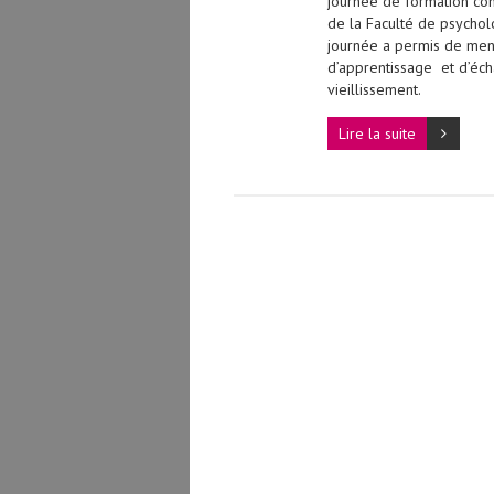
journée de formation co
de la Faculté de psychol
journée a permis de mene
d’apprentissage et d’éc
vieillissement.
Lire la suite