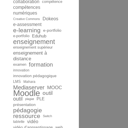
collaboration
compétence
compétences
numériques
Dokeos
Creative Commons
e-assessment
e-learning
e-portfolio
Eduhub
e-portfolio
enseignement
enseignement supérieur
enseignement à
distance
formation
examen
innovation
innovation pédagogique
LMS
Mahara
Mediaserver
MOOC
Moodle
outil
outil
PLE
plagiat
présentation
pédagogie
ressource
Switch
vidéo
tablette
vidéo d'apprentissage
web