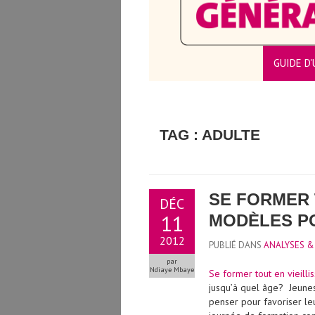
GUIDE D'
CTEURS/TRICES
TAG : ADULTE
SE FORMER 
DÉC
11
MODÈLES P
2012
PUBLIÉ DANS
ANALYSES &
par
Ndiaye Mbaye
Se former tout en vieillis
jusqu’à quel âge? Jeunes
penser pour favoriser le