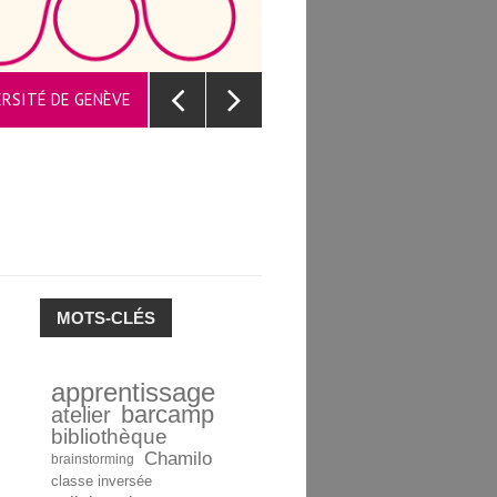
UNE PLAT
VERSITÉ DE GENÈVE
MOTS-CLÉS
apprentissage
barcamp
atelier
bibliothèque
Chamilo
brainstorming
classe inversée