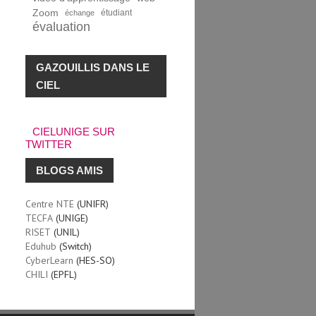
Zoom
étudiant
échange
évaluation
GAZOUILLIS DANS LE
CIEL
CIELUNIGE SUR
TWITTER
BLOGS AMIS
Centre NTE
(UNIFR)
TECFA
(UNIGE)
RISET
(UNIL)
Eduhub
(Switch)
CyberLearn
(HES-SO)
CHILI
(EPFL)