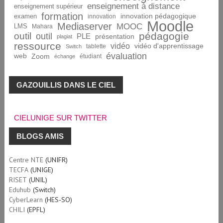
enseignement à distance
enseignement supérieur
formation
innovation pédagogique
examen
innovation
Moodle
Mediaserver
MOOC
LMS
Mahara
pédagogie
outil
outil
PLE
présentation
plagiat
ressource
vidéo
vidéo d'apprentissage
tablette
Switch
évaluation
web
Zoom
étudiant
échange
GAZOUILLIS DANS LE CIEL
CIELUNIGE SUR TWITTER
BLOGS AMIS
Centre NTE
(UNIFR)
TECFA
(UNIGE)
RISET
(UNIL)
Eduhub
(Switch)
CyberLearn
(HES-SO)
CHILI
(EPFL)