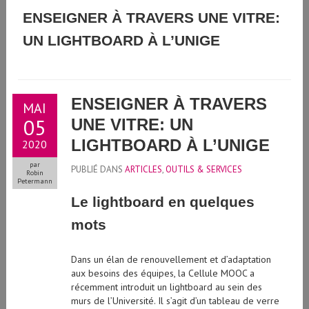
GUIDE D'UTILISATION DE L'INTELLIGENCE ARTIFICIELLE
ENSEIGNER À TRAVERS UNE VITRE:
UN LIGHTBOARD À L’UNIGE
GÉNÉRATIVE À L'UNIVERSITÉ DE GENÈVE
ENSEIGNER À TRAVERS
MAI
05
UNE VITRE: UN
LIGHTBOARD À L’UNIGE
2020
par
PUBLIÉ DANS
ARTICLES
,
OUTILS & SERVICES
Robin
Petermann
Le lightboard en quelques
mots
Dans un élan de renouvellement et d’adaptation
aux besoins des équipes, la Cellule MOOC a
récemment introduit un lightboard au sein des
murs de l’Université. Il s’agit d’un tableau de verre