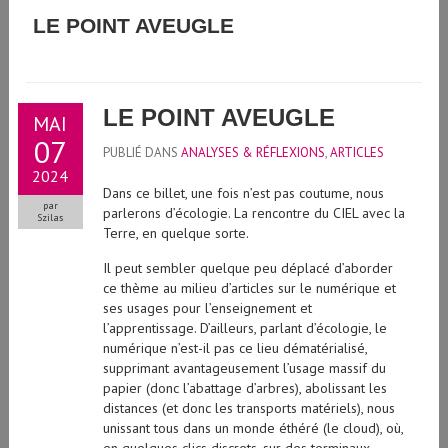
GUIDE D'UTILISATION DE L'INTELLIGENCE ARTIFICIELLE
LE POINT AVEUGLE
GÉNÉRATIVE À L'UNIVERSITÉ DE GENÈVE
LE POINT AVEUGLE
MAI
07
PUBLIÉ DANS
ANALYSES & RÉFLEXIONS
,
ARTICLES
2024
Dans ce billet, une fois n’est pas coutume, nous
par
parlerons d’écologie. La rencontre du CIEL avec la
Szilas
Terre, en quelque sorte.
Il peut sembler quelque peu déplacé d’aborder
ce thème au milieu d’articles sur le numérique et
ses usages pour l’enseignement et
l’apprentissage. D’ailleurs, parlant d’écologie, le
numérique n’est-il pas ce lieu dématérialisé,
supprimant avantageusement l’usage massif du
papier (donc l’abattage d’arbres), abolissant les
distances (et donc les transports matériels), nous
unissant tous dans un monde éthéré (le cloud), où,