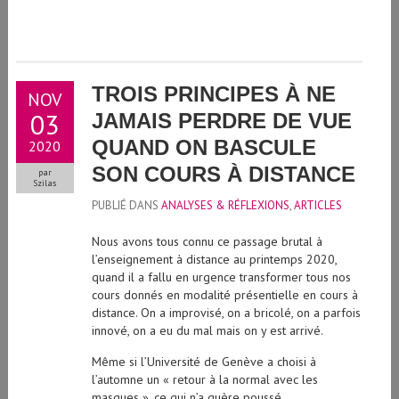
TROIS PRINCIPES À NE
NOV
03
JAMAIS PERDRE DE VUE
QUAND ON BASCULE
2020
SON COURS À DISTANCE
par
Szilas
PUBLIÉ DANS
ANALYSES & RÉFLEXIONS
,
ARTICLES
Nous avons tous connu ce passage brutal à
l’enseignement à distance au printemps 2020,
quand il a fallu en urgence transformer tous nos
cours donnés en modalité présentielle en cours à
distance. On a improvisé, on a bricolé, on a parfois
innové, on a eu du mal mais on y est arrivé.
Même si l’Université de Genève a choisi à
l’automne un « retour à la normal avec les
masques », ce qui n’a guère poussé