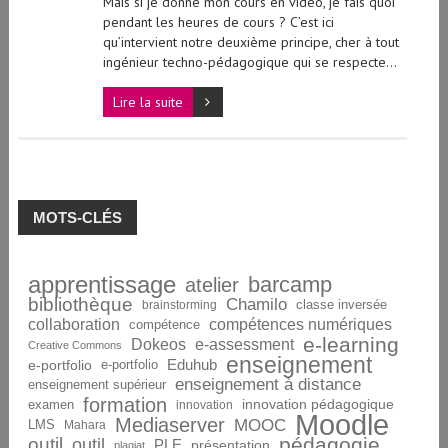
Mais si je donne mon cours en vidéo, je fais quoi
pendant les heures de cours ? C’est ici
qu’intervient notre deuxième principe, cher à tout
ingénieur techno-pédagogique qui se respecte…
Lire la suite
MOTS-CLÉS
apprentissage
barcamp
atelier
bibliothèque
Chamilo
brainstorming
classe inversée
collaboration
compétences numériques
compétence
e-learning
Dokeos
e-assessment
Creative Commons
enseignement
Eduhub
e-portfolio
e-portfolio
enseignement à distance
enseignement supérieur
formation
innovation pédagogique
examen
innovation
Moodle
Mediaserver
MOOC
LMS
Mahara
pédagogie
outil
outil
PLE
présentation
plagiat