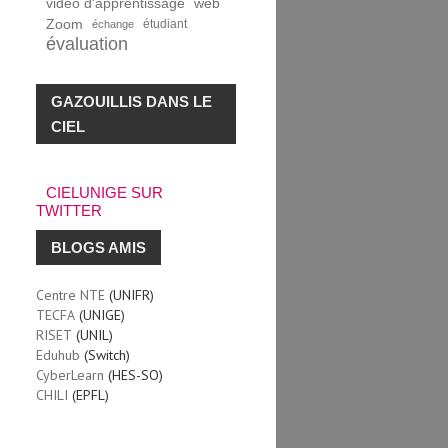
vidéo d'apprentissage
web
Zoom
étudiant
échange
évaluation
GAZOUILLIS DANS LE
CIEL
CIELUNIGE SUR
TWITTER
BLOGS AMIS
Centre NTE
(UNIFR)
TECFA
(UNIGE)
RISET
(UNIL)
Eduhub
(Switch)
CyberLearn
(HES-SO)
CHILI
(EPFL)