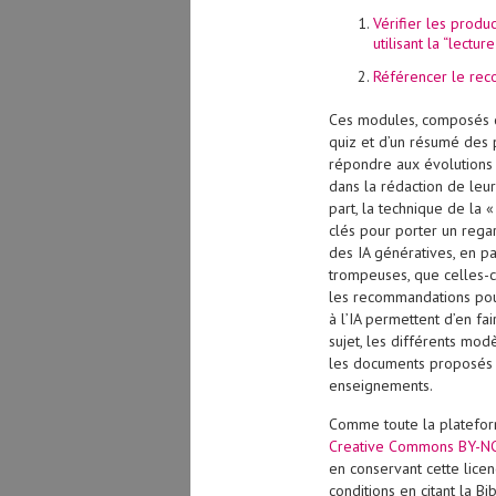
Vérifier les produ
utilisant la “lectur
Référencer le rec
Ces modules, composés d
quiz et d’un résumé des p
répondre aux évolutions
dans la rédaction de leu
part, la technique de la 
clés pour porter un regar
des IA génératives, en par
trompeuses, que celles-ci
les recommandations pou
à l’IA permettent d’en fai
sujet, les différents mo
les documents proposés 
enseignements.
Comme toute la plateform
Creative Commons BY-N
en conservant cette licen
conditions en citant la B