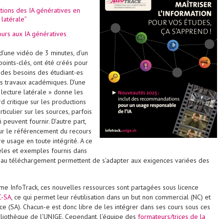
ctions des IA génératives en
e latérale”
ours aux IA génératives
’une vidéo de 3 minutes, d’un
oints-clés, ont été créés pour
 des besoins des étudiant-es
rs travaux académiques. D’une
« lecture latérale » donne les
d critique sur les productions
ticulier sur les sources, parfois
 peuvent fournir. D’autre part,
r le référencement du recours
re usage en toute intégrité. A ce
dèles et exemples fournis dans
au téléchargement permettent de s’adapter aux exigences variées des
e InfoTrack, ces nouvelles ressources sont partagées sous licence
C-SA
, ce qui permet leur réutilisation dans un but non commercial (NC) et
ce (SA). Chacun-e est donc libre de les intégrer dans ses cours sous ces
ibliothèque de l’UNIGE. Cependant, l’équipe des
formateurs/trices de la