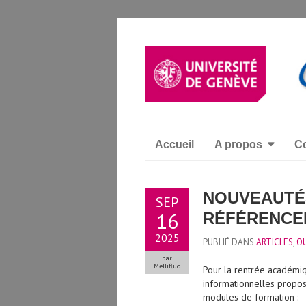
Accueil
A propos
Co
NOUVEAUTÉS
SEP
16
RÉFÉRENCER
2025
PUBLIÉ DANS
ARTICLES
,
OU
par
Mellifluo
Pour la rentrée académiq
informationnelles propos
modules de
formation :