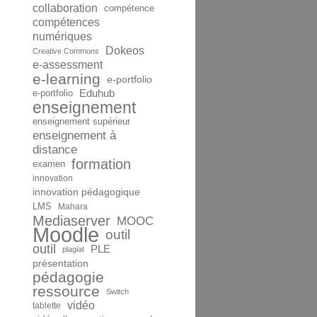
collaboration
compétence
compétences
numériques
Dokeos
Creative Commons
e-assessment
e-learning
e-portfolio
Eduhub
e-portfolio
enseignement
enseignement supérieur
enseignement à
distance
formation
examen
innovation
innovation pédagogique
LMS
Mahara
Mediaserver
MOOC
Moodle
outil
outil
PLE
plagiat
présentation
pédagogie
ressource
Switch
vidéo
tablette