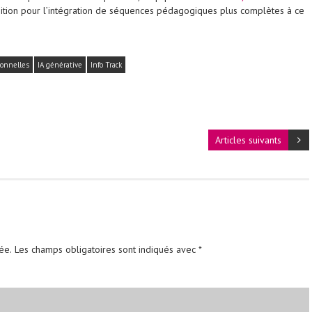
ition pour l’intégration de séquences pédagogiques plus complètes à ce
ionnelles
IA générative
Info Track
Articles suivants
ée.
Les champs obligatoires sont indiqués avec
*