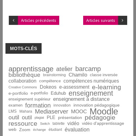
Articles précédents
Articles suivants
MOTS-CLÉS
apprentissage
barcamp
atelier
bibliothèque
Chamilo
brainstorming
classe inversée
collaboration
compétences numériques
compétence
e-learning
Dokeos
e-assessment
Creative Commons
enseignement
Eduhub
e-portfolio
e-portfolio
enseignement à distance
enseignement supérieur
formation
innovation pédagogique
examen
innovation
Moodle
Mediaserver
MOOC
LMS
Mahara
pédagogie
outil
outil
PLE
présentation
plagiat
ressource
vidéo
vidéo d'apprentissage
tablette
Switch
évaluation
web
Zoom
étudiant
échange