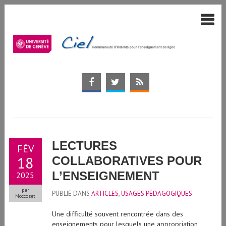
LECTURES
FÉV
18
COLLABORATIVES POUR
L’ENSEIGNEMENT
2025
par
PUBLIÉ DANS
ARTICLES
,
USAGES PÉDAGOGIQUES
Moccozet
Une difficulté souvent rencontrée dans des
enseignements pour lesquels une appropriation