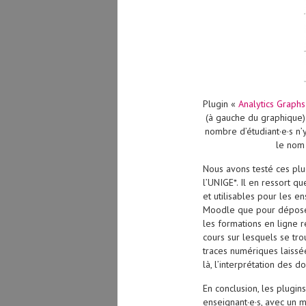
Plugin «
Analytics Graphs
(à gauche du graphique) 
nombre d’étudiant·e·s
n’
le nom 
Nous avons testé ces pl
l’UNIGE*. Il en ressort qu
et utilisables pour les e
Moodle que pour déposer
les formations en ligne re
cours sur lesquels se tro
traces numériques laissé
là, l’interprétation des 
En conclusion, les plugins
enseignant·e·s, avec un 