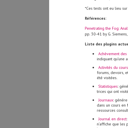
*Ces tests ont eu lieu su
Références:
Penetrating the Fog: Anal
pp. 30-41 by G. Siemens,
Liste des plugins actu
Achèvement des a
indiquant qu’une a
Activités du cours
forums, devoirs, e
été visitées.
Statistiques
: géné
trices qui ont vis
Journaux
: génér
dans un cours en f
ressources consult
Journal en direct
n’affiche que les 