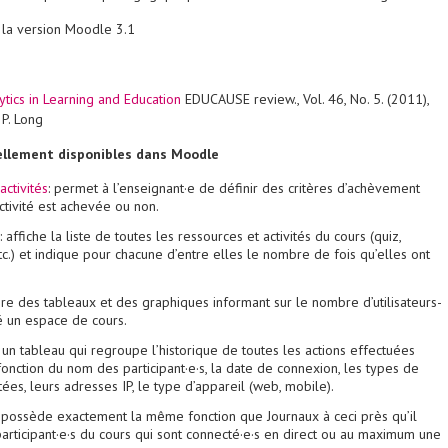
r la version Moodle 3.1
ytics in Learning and Education
EDUCAUSE review.
, Vol. 46, No. 5. (2011),
 P. Long
ellement disponibles dans Moodle
ctivités
: permet à l’enseignant·e de définir des critères d’achèvement
ctivité est achevée ou non.
: affiche la liste de toutes les ressources et activités du cours (quiz,
tc.) et indique pour chacune d’entre elles le nombre de fois qu’elles ont
re des tableaux et des graphiques informant sur le nombre d’utilisateurs-
ité un espace de cours.
e un tableau qui regroupe l’historique de toutes les actions effectuées
onction du nom des participant·e·s, la date de connexion, les types de
ées, leurs adresses IP, le type d’appareil (web, mobile).
: possède exactement la même fonction que Journaux à ceci près qu’il
participant·e·s du cours qui sont connecté·e·s en direct ou au maximum une