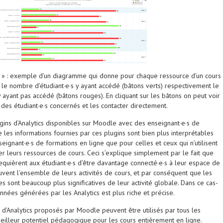
» : exemple d’un diagramme qui donne pour chaque ressource d’un cours
le nombre d’étudiant·e·s y ayant accédé (bâtons verts) respectivement le
y ayant pas accédé (bâtons rouges). En cliquant sur les bâtons on peut voir
des étudiant·e·s concernés et les contacter directement.
ugins d’Analytics disponibles sur Moodle avec des enseignant·e·s de
e les informations fournies par ces plugins sont bien plus interprétables
nseignant·e·s de formations en ligne que pour celles et ceux qui n’utilisent
 leurs ressources de cours. Ceci s’explique simplement par le fait que
quièrent aux étudiant·e·s d’être davantage connecté·e·s à leur espace de
uvent l’ensemble de leurs activités de cours, et par conséquent que les
es sont beaucoup plus significatives de leur activité globale. Dans ce cas-
données générées par les Analytics est plus riche et précise.
 d’Analytics proposés par Moodle peuvent être utilisés par tous les
meilleur potentiel pédagogique pour les cours entièrement en ligne.