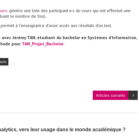
ours
: génère une liste des participant·e·s du cours qui ont effectué une
cluant le nombre de fois).
: permet à l’enseignant·e d’avoir accès aux résultats d’un test.
gé avec Jérémy TAN, étudiant du bachelor en Systèmes d’Information,
éthode pour
TAN_Projet_Bachelor
.
odle
Articles suivants
alytics, vers leur usage dans le monde académique ?