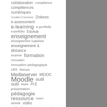
collaboration
compétence
compétences
numériques
Dokeos
Creative Commons
e-assessment
e-learning
e-portfolio
Eduhub
e-portfolio
enseignement
enseignement supérieur
enseignement à
distance
formation
examen
innovation
innovation pédagogique
LMS
Mahara
Mediaserver
MOOC
Moodle
outil
outil
PLE
plagiat
présentation
pédagogie
ressource
Switch
vidéo
tablette