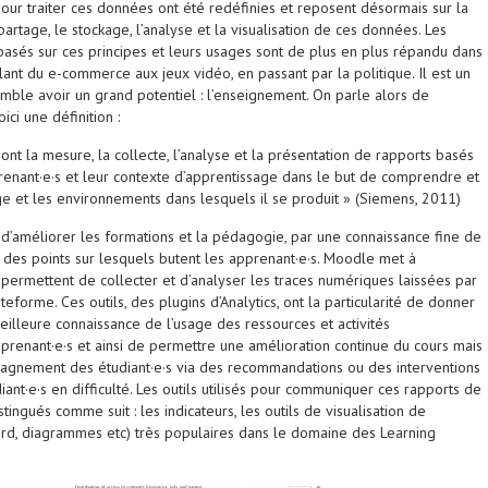
ur traiter ces données ont été redéfinies et reposent désormais sur la
partage, le stockage, l’analyse et la visualisation de ces données. Les
 basés sur ces principes et leurs usages sont de plus en plus répandu dans
nt du e-commerce aux jeux vidéo, en passant par la politique. Il est un
mble avoir un grand potentiel : l’enseignement. On parle alors de
ci une définition :
ont la mesure, la collecte, l’analyse et la présentation de rapports basés
renant·e·s et leur contexte d’apprentissage dans le but de comprendre et
age et les environnements dans lesquels il se produit » (Siemens, 2011)
e d’améliorer les formations et la pédagogie, par une connaissance fine de
s, des points sur lesquels butent les apprenant·e·s. Moodle met à
i permettent de collecter et d’analyser les traces numériques laissées par
ateforme. Ces outils, des plugins d’Analytics, ont la particularité de donner
illeure connaissance de l’usage des ressources et activités
renant·e·s et ainsi de permettre une amélioration continue du cours mais
agnement des étudiant·e·s via des recommandations ou des interventions
diant·e·s en difficulté. Les outils utilisés pour communiquer ces rapports de
tingués comme suit : les indicateurs, les outils de visualisation de
rd, diagrammes etc) très populaires dans le domaine des Learning