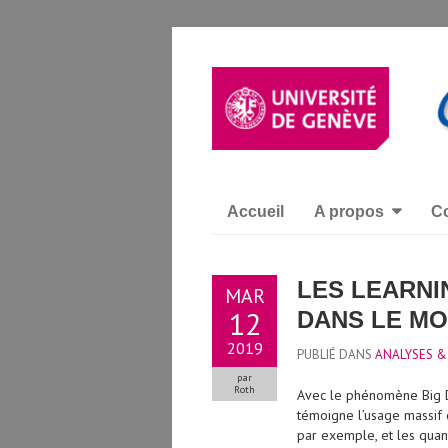
Accueil
A propos
Co
LES LEARNI
MAR
12
DANS LE MO
2019
PUBLIÉ DANS
ANALYSES &
par
Roth
Avec le phénomène Big 
témoigne l’usage massi
par exemple, et les quant