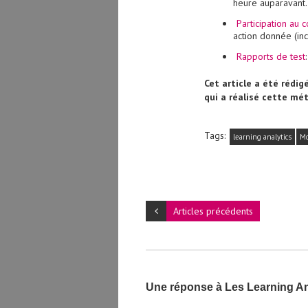
heure auparavant.
Participation au c
action donnée (in
Rapports de test
Cet article a été rédi
qui a réalisé cette m
Tags:
learning analytics
Mo
Articles précédents
Une réponse à Les Learning An