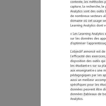
contexte, les méthodes po
capture, la recherche, le 
Analytics sont des outils
de nombreux secteurs alla
domaine où cet usage se
Learning Analytics dont voi
« Les Learning Analytics s
sur les données des app
d’optimiser l’apprentiss
L’objectif annoncé est d
l’efficacité des exercice
disposition des outils qu
les étudiant·e·s sur sa pl
aux enseignant·e·s une me
pédagogiques par les app
aussi un meilleur accomp
spécifiques pour les étu
données peuvent être dis
données (tableaux de bo
Analytics.