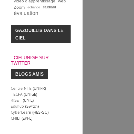
vidéo d'apprentissage
web
Zoom
étudiant
échange
évaluation
GAZOUILLIS DANS LE
CIEL
CIELUNIGE SUR
TWITTER
BLOGS AMIS
Centre NTE
(UNIFR)
TECFA
(UNIGE)
RISET
(UNIL)
Eduhub
(Switch)
CyberLearn
(HES-SO)
CHILI
(EPFL)