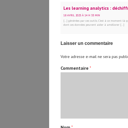
Les learning analytics : déchif
18 AVRIL 2025 À 14 H 33 MIN
[…] générées par ces outils. C’est à ce moment-là
dont ces données peuvent aider à améliorer […]
Laisser un commentaire
Votre adresse e-mail ne sera pas publi
Commentaire
*
Nom
*