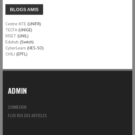
BLOGS AMIS
Centre NTE
(UNIFR)
TECFA
(UNIGE)
RISET
(UNIL)
Eduhub
(Switch)
CyberLearn
(HES-SO)
CHILI
(EPFL)
ADMIN
CONNEXION
FLUX RSS DES ARTICLES