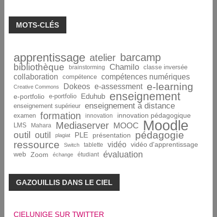
MOTS-CLÉS
apprentissage
barcamp
atelier
bibliothèque
Chamilo
brainstorming
classe inversée
collaboration
compétences numériques
compétence
e-learning
Dokeos
e-assessment
Creative Commons
enseignement
Eduhub
e-portfolio
e-portfolio
enseignement à distance
enseignement supérieur
formation
innovation pédagogique
examen
innovation
Moodle
Mediaserver
MOOC
LMS
Mahara
pédagogie
outil
outil
PLE
présentation
plagiat
ressource
vidéo
vidéo d'apprentissage
tablette
Switch
évaluation
web
Zoom
étudiant
échange
GAZOUILLIS DANS LE CIEL
CIELUNIGE SUR TWITTER