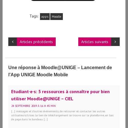
Tags:
apps
Moodle
Articles précédents
Articles suivants
Une réponse à Moodle@UNIGE – Lancement de
l’App UNIGE Moodle Mobile
Etudiant·e·s: 5 ressources à connaître pour bien
utiliser Moodle@UNIGE – CIEL
24 SEPTEMBRE 2019 À 16 H 45 MIN
[…] messages et d’autres événements, de retrouver et contacter les autres
utilisateurs/trices. Le lien de téléchargement se trouve sur la plateforme, en bas
de page dans le bandeau […]