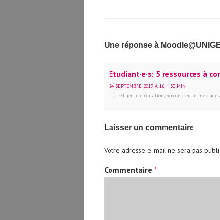
Une réponse à Moodle@UNIGE –
Etudiant·e·s: 5 ressources à c
24 SEPTEMBRE 2019 À 16 H 33 MIN
[…] rédiger une équation, enregistrer un message a
Laisser un commentaire
Votre adresse e-mail ne sera pas publi
Commentaire
*