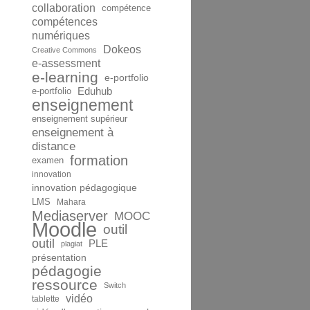
collaboration
compétence
compétences
numériques
Dokeos
Creative Commons
e-assessment
e-learning
e-portfolio
Eduhub
e-portfolio
enseignement
enseignement supérieur
enseignement à
distance
formation
examen
innovation
innovation pédagogique
LMS
Mahara
Mediaserver
MOOC
Moodle
outil
outil
PLE
plagiat
présentation
pédagogie
ressource
Switch
vidéo
tablette