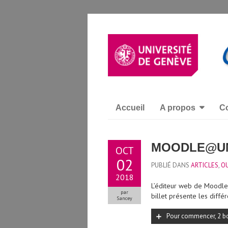
Accueil
A propos
Co
MOODLE@UNI
OCT
02
PUBLIÉ DANS
ARTICLES
,
OU
2018
L’éditeur web de Moodle
par
billet présente les différ
Sancey
Pour commencer, 2 bo