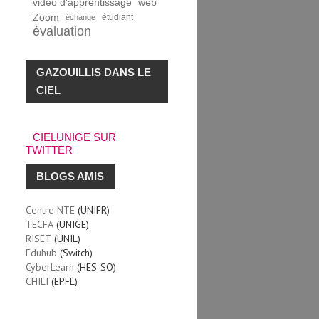
vidéo d'apprentissage
web
Zoom
étudiant
échange
évaluation
GAZOUILLIS DANS LE
CIEL
CIELUNIGE SUR
TWITTER
BLOGS AMIS
Centre NTE
(UNIFR)
TECFA
(UNIGE)
RISET
(UNIL)
Eduhub
(Switch)
CyberLearn
(HES-SO)
CHILI
(EPFL)