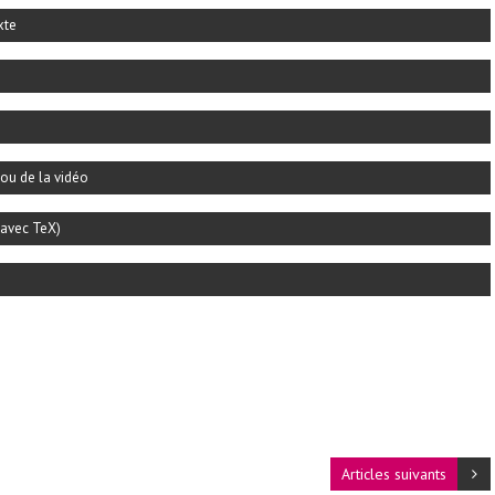
xte
 ou de la vidéo
(avec TeX)
Articles suivants